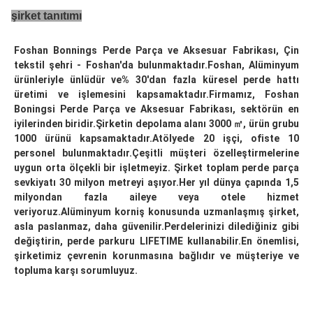
şirket tanıtımı
Foshan Bonnings Perde Parça ve Aksesuar Fabrikası, Çin 
tekstil şehri - Foshan'da bulunmaktadır.Foshan, Alüminyum 
ürünleriyle ünlüdür ve% 30'dan fazla küresel perde hattı 
üretimi ve işlemesini kapsamaktadır.Firmamız, Foshan 
Boningsi Perde Parça ve Aksesuar Fabrikası, sektörün en 
iyilerinden biridir.Şirketin depolama alanı 3000 ㎡, ürün grubu 
1000 ürünü kapsamaktadır.Atölyede 20 işçi, ofiste 10 
personel bulunmaktadır.Çeşitli müşteri özelleştirmelerine 
uygun orta ölçekli bir işletmeyiz. Şirket toplam perde parça 
sevkiyatı 30 milyon metreyi aşıyor.Her yıl dünya çapında 1,5 
milyondan fazla aileye veya otele hizmet 
veriyoruz.Alüminyum korniş konusunda uzmanlaşmış şirket, 
asla paslanmaz, daha güvenilir.Perdelerinizi dilediğiniz gibi 
değiştirin, perde parkuru LIFETIME kullanabilir.En önemlisi, 
şirketimiz çevrenin korunmasına bağlıdır ve müşteriye ve 
topluma karşı sorumluyuz.