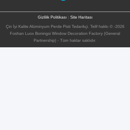
Gizlilik Politikası
|
Site Haritası
Çin İyi Kalite Alüminyum Perde Pisti Tedarikçi. Telif hakkı © -2026
Foshan Luox Boningsi Window Decoration Factory (General
Partnership) - Tüm haklar saklıdır.