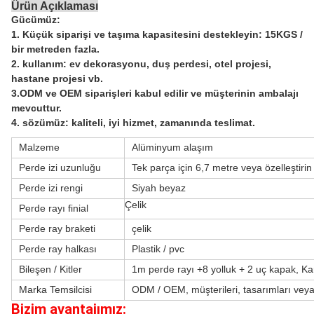
Ürün Açıklaması
Gücümüz:
1. Küçük siparişi ve taşıma kapasitesini destekleyin: 15KGS /
bir metreden fazla.
2. kullanım: ev dekorasyonu, duş perdesi, otel projesi,
hastane projesi vb.
3.ODM ve OEM siparişleri kabul edilir ve müşterinin ambalajı
mevcuttur.
4. sözümüz: kaliteli, iyi hizmet, zamanında teslimat.
Malzeme
Alüminyum alaşım
Perde izi uzunluğu
Tek parça için 6,7 metre veya özelleştirin
Perde izi rengi
Siyah beyaz
Çelik
Perde rayı finial
Perde ray braketi
çelik
Perde ray halkası
Plastik / pvc
Bileşen / Kitler
1m perde rayı +8 yolluk + 2 uç kapak, Ka
Marka Temsilcisi
ODM / OEM, müşterileri, tasarımları veya
Bizim avantajımız: