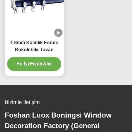
1.8mm Kalınlık Esnek
Bükülebilir Tavan
Perdesi Parça 4m Perde
En İyi Fiyatı Alın
Rayı
Bizimle İletişim
Foshan Luox Boningsi Window
Decoration Factory (General