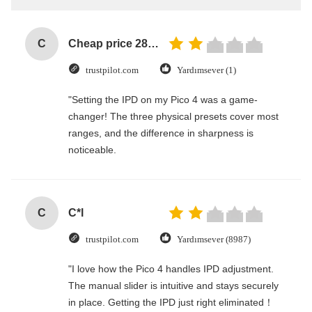
C
Cheap price 28mm Aluminium Curtain Rod 1.2mm thickness with plastic final
trustpilot.com
Yardımsever (1)
"Setting the IPD on my Pico 4 was a game-
changer! The three physical presets cover most
ranges, and the difference in sharpness is
noticeable.
C
C*l
trustpilot.com
Yardımsever (8987)
"I love how the Pico 4 handles IPD adjustment.
The manual slider is intuitive and stays securely
in place. Getting the IPD just right eliminated！