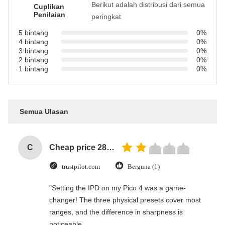
Berikut adalah distribusi dari semua
Cuplikan
Penilaian
peringkat
5 bintang
0%
4 bintang
0%
3 bintang
0%
2 bintang
0%
1 bintang
0%
Semua Ulasan
C
Cheap price 28mm Aluminium Curtain Rod 1.2mm thickness with plastic final
trustpilot.com
Berguna (1)
"Setting the IPD on my Pico 4 was a game-
changer! The three physical presets cover most
ranges, and the difference in sharpness is
noticeable.