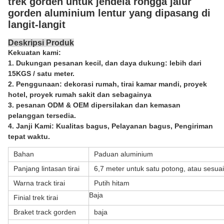
trek gorden untuk jendela rongga jalur
gorden aluminium lentur yang dipasang di
langit-langit
Deskripsi Produk
Kekuatan kami:
1. Dukungan pesanan kecil, dan daya dukung: lebih dari
15KGS / satu meter.
2. Penggunaan: dekorasi rumah, tirai kamar mandi, proyek
hotel, proyek rumah sakit dan sebagainya
3. pesanan ODM & OEM dipersilakan dan kemasan
pelanggan tersedia.
4. Janji Kami: Kualitas bagus, Pelayanan bagus, Pengiriman
tepat waktu.
Bahan
Paduan aluminium
Panjang lintasan tirai
6,7 meter untuk satu potong, atau sesua
Warna track tirai
Putih hitam
Baja
Finial trek tirai
Braket track gorden
baja