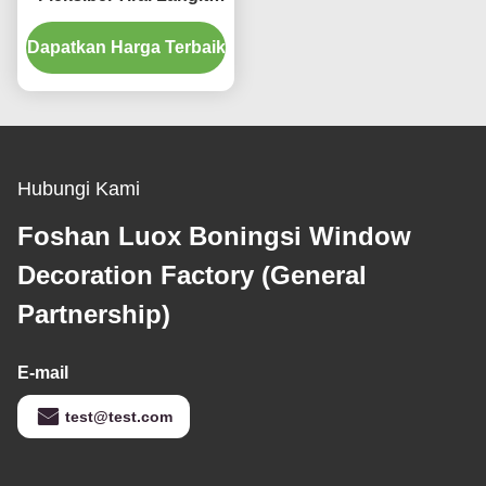
langit yang Dapat
Dapatkan Harga Terbaik
Ditekuk Melacak Rel
Tirai 4m
Hubungi Kami
Foshan Luox Boningsi Window
Decoration Factory (General
Partnership)
E-mail
test@test.com