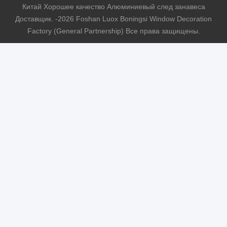
Китай Хорошее качество Алюминиевый след занавеса
Доставщик. -2026 Foshan Luox Boningsi Window Decoration
Factory (General Partnership) Все права защищены.