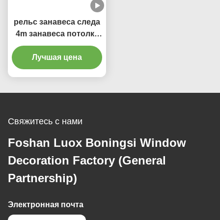
рельс занавеса следа
4m занавеса потолка
толщины 1.8mm
гибкий Bendable
Лучшая цена
Свяжитесь с нами
Foshan Luox Boningsi Window
Decoration Factory (General
Partnership)
Электронная почта