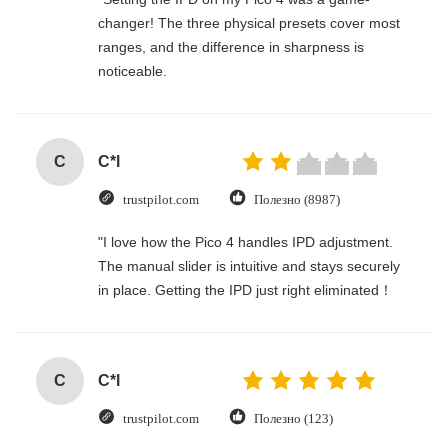
changer! The three physical presets cover most
ranges, and the difference in sharpness is
noticeable.
C
C*l
trustpilot.com
Полезно (8987)
"I love how the Pico 4 handles IPD adjustment.
The manual slider is intuitive and stays securely
in place. Getting the IPD just right eliminated！
C
C*l
trustpilot.com
Полезно (123)