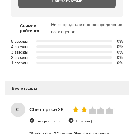
Написать отзыв
Ниже представлено распределение
Снимок
рейтинга
всех оценок
5 звезды
0%
4 звезды
0%
3 звезды
0%
2 звезды
0%
1 звезды
0%
Все отзывы
C
Cheap price 28mm Aluminium Curtain Rod 1.2mm thickness with plastic final
trustpilot.com
Полезно (1)
"Setting the IPD on my Pico 4 was a game-