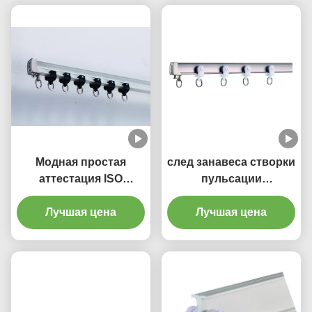
Модная простая
след занавеса створки
аттестация ISO
пульсации
изогнула Bendable
рельсового пути
след занавеса
Лучшая цена
занавеса 4.5m
Лучшая цена
длинный 1.8mm
толстый изогнутый