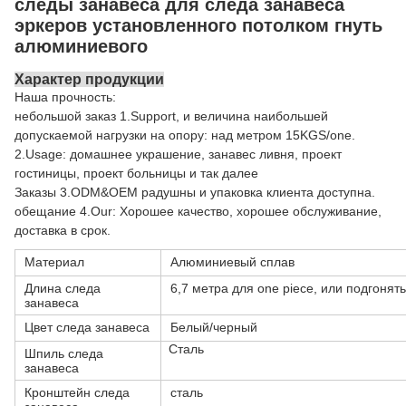
следы занавеса для следа занавеса
эркеров установленного потолком гнуть
алюминиевого
Характер продукции
Наша прочность:
небольшой заказ 1.Support, и величина наибольшей
допускаемой нагрузки на опору: над метром 15KGS/one.
2.Usage: домашнее украшение, занавес ливня, проект
гостиницы, проект больницы и так далее
Заказы 3.ODM&OEM радушны и упаковка клиента доступна.
обещание 4.Our: Хорошее качество, хорошее обслуживание,
доставка в срок.
Материал
Алюминиевый сплав
Длина следа
6,7 метра для one piece, или подгонять
занавеса
Цвет следа занавеса
Белый/черный
Сталь
Шпиль следа
занавеса
Кронштейн следа
сталь