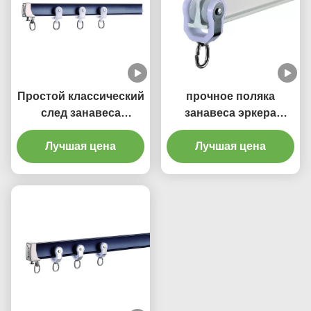
Простой классический
прочное поляка
след занавеса
занавеса эркера
алюминиевого сплава
толщины длины 2mm
Bendable гибкий
Лучшая цена
4.5m Bendable
Лучшая цена