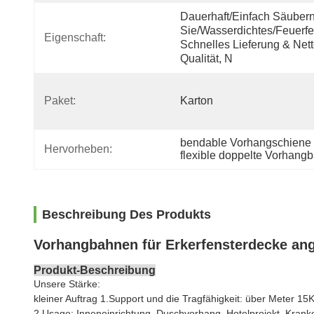
Dauerhaft/einfach Säubern
Sie/wasserdichtes/feuerfes
Eigenschaft:
Schnelles Lieferung & Nett
Qualität, N
Paket:
Karton
bendable Vorhangschiene f
Hervorheben:
flexible doppelte Vorhan
Beschreibung Des Produkts
Vorhangbahnen für Erkerfensterdecke a
Produkt-Beschreibung
Unsere Stärke:
kleiner Auftrag 1.Support und die Tragfähigkeit: über Meter 1
2.Usage: Inneneinrichtung, Duschvorhang, Hotelprojekt, Krank