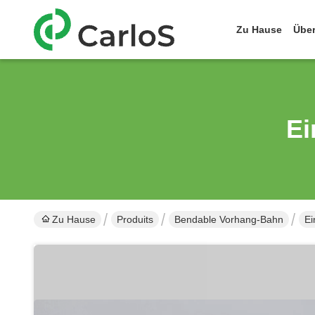
Zu Hause
Übe
Ei
Zu Hause
Produits
Bendable Vorhang-Bahn
Ei