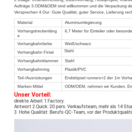
Aufträge 3.ODM&OEM sind willkommen und die Verpackung des
Versprechen 4.Our: Gute Qualität, guter Service, Lieferung rech
Material
Aluminiumlegierung
Vorhangstreckenläng
6,7 Meter für Einteiler oder besonde
e
Vorhangbahnfarbe
Weiß/schwarz
Stahl
Vorhangbahn Finial
Vorhangbahnklammer
Stahl
Vorhangbahnring
Plastik/PVC
Teil-/Ausrüstungen
Endstöpsel runners+2 der 1m Vorh
Marken-Mittel
ODM/OEM, nehmen wir Kunden, Ent
Unser Vorteil:
direkte Arbeit 1.Factory:
Antwort 2.Quick: 20 pers. Verkaufsteam, mehr als 14 Stund
3. Hohe Qualität: Berufs-QC-Team, vor der Produktquali