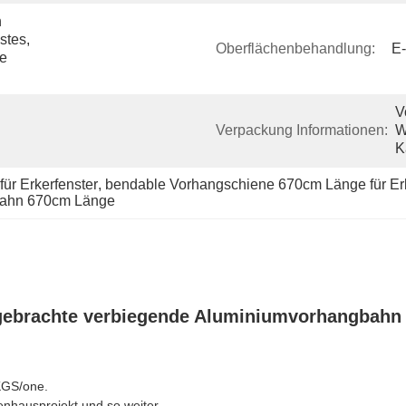
 
tes, 
Oberflächenbehandlung:
E
e 
V
Verpackung Informationen:
W
K
ür Erkerfenster
, 
bendable Vorhangschiene 670cm Länge für Erk
gbahn 670cm Länge
ngebrachte verbiegende Aluminiumvorhangbahn
5KGS/one.
enhausprojekt und so weiter