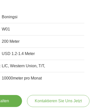
Boningsi
W01
200 Meter
USD 1.2-1.4 Meter
:
L/C, Western Union, T/T,
10000meter pro Monat
alten
Kontaktieren Sie Uns Jetzt