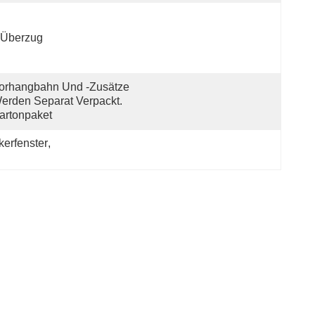
-Überzug
orhangbahn Und -zusätze 
erden Separat Verpackt. 
artonpaket
erfenster
, 