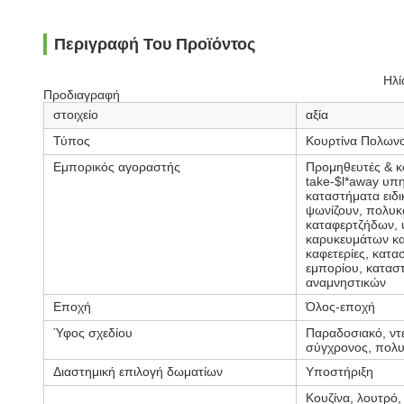
Περιγραφή Του Προϊόντος
Ηλί
Προδιαγραφή
στοιχείο
αξία
Τύπος
Κουρτίνα Πολωνο
Εμπορικός αγοραστής
Προμηθευτές & κα
take-$l*away υπ
καταστήματα ειδ
ψωνίζουν, πολυκ
καταφερτζήδων, υ
καρυκευμάτων κα
καφετερίες, κατ
εμπορίου, κατασ
αναμνηστικών
Εποχή
Όλος-εποχή
Ύφος σχεδίου
Παραδοσιακό, ντ
σύγχρονος, πολυ
Διαστημική επιλογή δωματίων
Υποστήριξη
Κουζίνα, λουτρό