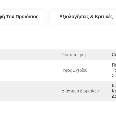
φή Του Προϊόντος
Αξιολογήσεις & Κριτικές
Πιστοποίηση:
C
Πα
Ύφος Σχεδίου:
Τρ
Σ
Κο
Διάστημα Δωματίων:
Κρ
Δ