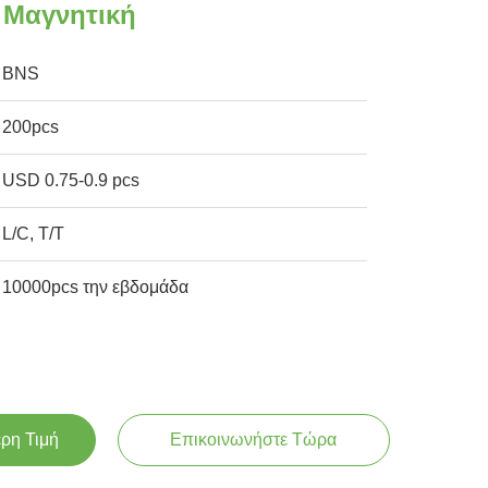
 Μαγνητική
BNS
200pcs
USD 0.75-0.9 pcs
L/C, T/T
10000pcs την εβδομάδα
ερη Τιμή
Επικοινωνήστε Τώρα