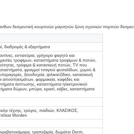
ανθων δεσμευτική κουρτινών μαγνητών ζώνη σχοινιών πορπών δεσμευ
ί, διαδρομές & εξαρτήματα
ντίνες, εστιατόρια, γρήγορο φαγητό και
ηρεσίες τροφίμων, καταστήματα τροφίμων & ποτών,
ικότητας, τρόφιμα & κατασκευή ποτών, TV που
αταστήματα, φραγμοί τσαγιού φυσαλίδων, χυμού &
περαγορές, ξενοδοχεία, ψιλικατζίδικο, κατασκευή
ι αποσπασμάτων, φαρμακεία, καφέδες και
αστήματα έκπτωσης, καταστήματα ηλεκτρονικού
τήματα δώρων, μπύρα, κρασί, κάβες, καταστήματα
εκόρ τέχνης, τρύγος, παιδιών, ΚΛΑΣΙΚΟΣ,
τέλεια Morden
, κρεβατοκάμαρα, τραπεζαρία, δωμάτιο Dorm,