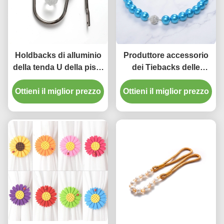
Holdbacks di alluminio
Produttore accessorio
della tenda U della pista
dei Tiebacks delle
della tenda della stanza
nappe della perla della
Ottieni il miglior prezzo
del dormitorio del
Ottieni il miglior prezzo
tenda di progettazione
gancio di cristallo della
moderna di alta qualità
parete degli accessori
in Cina