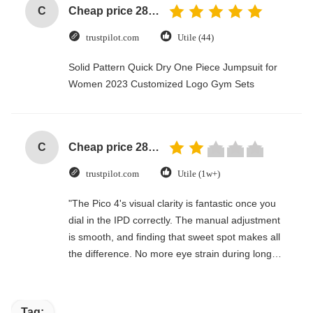
C
Cheap price 28mm Aluminium Curtain Rod 1.2mm thickness with plastic final
trustpilot.com
Utile (44)
Solid Pattern Quick Dry One Piece Jumpsuit for
Women 2023 Customized Logo Gym Sets
C
Cheap price 28mm Aluminium Curtain Rod 1.2mm thickness with plastic final
trustpilot.com
Utile (1w+)
"The Pico 4's visual clarity is fantastic once you
dial in the IPD correctly. The manual adjustment
is smooth, and finding that sweet spot makes all
the difference. No more eye strain during long
sessions. Highly recommend taking the time to
set it up properly!""The Pico 4's visual clarity is
fantastic once you dial in the IPD correctly. The
Tag: