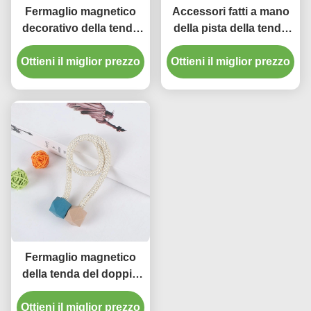
Fermaglio magnetico
Accessori fatti a mano
decorativo della tenda
della pista della tenda
dei supporti degli
della perla che legano
Ottieni il miglior prezzo
accessori della tenda
Ottieni il miglior prezzo
corda per la casa
del grippaggio del
girasole
Fermaglio magnetico
della tenda del doppio
cubo di colore per
stanza di S dei bambini
Ottieni il miglior prezzo