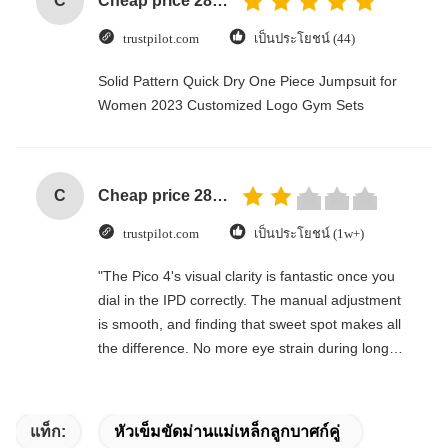
C
Cheap price 28mm Aluminium Curtain Rod 1.2mm thickness with plastic final
trustpilot.com
เป็นประโยชน์ (44)
Solid Pattern Quick Dry One Piece Jumpsuit for
Women 2023 Customized Logo Gym Sets
C
Cheap price 28mm Aluminium Curtain Rod 1.2mm thickness with plastic final
trustpilot.com
เป็นประโยชน์ (1w+)
"The Pico 4's visual clarity is fantastic once you
dial in the IPD correctly. The manual adjustment
is smooth, and finding that sweet spot makes all
the difference. No more eye strain during long
sessions. Highly recommend taking the time to
set it up properly!""The Pico 4's visual clarity is
fantastic once you dial in the IPD correctly. The
แท็ก:
หัวเข็มขัดม่านแม่เหล็กลูกบาศก์คู่
manual adjustment is smooth, and finding that