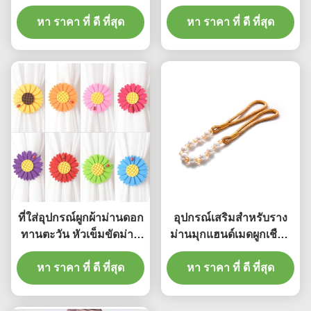
ผนัง Crystal U อะลูมิเนียม
Tiebacks อุปกรณ์เสริมผู้
Curtain Holdbacks
หา ราคา ที่ ดี ที่สุด
หา ราคา ที่ ดี ที่สุด
ผลิตในประเทศจีน
ที่ใส่อุปกรณ์ผูกผ้าม่านดอก
อุปกรณ์เสริมสำหรับราง
ทานตะวัน หัวเข็มขัดม่าน
ม่านมุกแฮนด์เมดผูกเชือก
แม่เหล็กตกแต่ง
สำหรับบ้าน
หา ราคา ที่ ดี ที่สุด
หา ราคา ที่ ดี ที่สุด