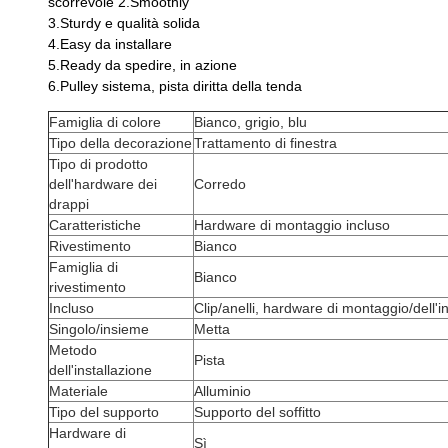
scorrevole 2.Smoothly
3.Sturdy e qualità solida
4.Easy da installare
5.Ready da spedire, in azione
6.Pulley sistema, pista diritta della tenda
Famiglia di colore
Bianco, grigio, blu
Tipo della decorazione
Trattamento di finestra
Tipo di prodotto
dell'hardware dei
Corredo
drappi
Caratteristiche
Hardware di montaggio incluso
Rivestimento
Bianco
Famiglia di
Bianco
rivestimento
Incluso
Clip/anelli, hardware di montaggio/dell'i
Singolo/insieme
Metta
Metodo
Pista
dell'installazione
Materiale
Alluminio
Tipo del supporto
Supporto del soffitto
Hardware di
Sì