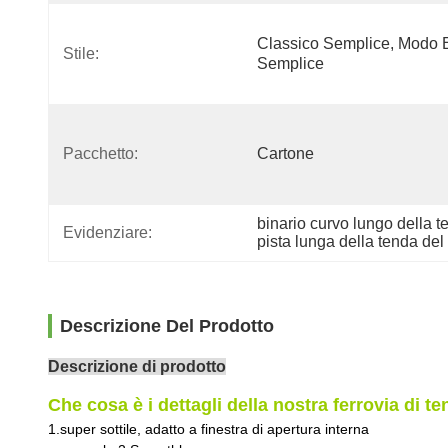
Classico Semplice, Modo E
Stile:
Semplice
Pacchetto:
Cartone
binario curvo lungo della t
Evidenziare:
pista lunga della tenda del
Descrizione Del Prodotto
Descrizione di prodotto
Che cosa è i dettagli della nostra ferrovia di t
1.super sottile, adatto a finestra di apertura interna