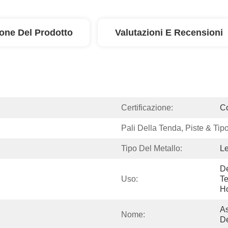
ione Del Prodotto
Valutazioni E Recensioni
Certificazione:
C
Pali Della Tenda, Piste & Tip
Tipo Del Metallo:
Le
De
Uso:
Te
Ho
As
Nome:
De