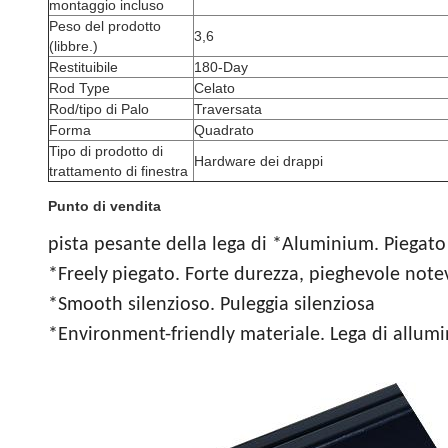
montaggio incluso
Peso del prodotto
3,6
(libbre.)
Restituibile
180-Day
Rod Type
Celato
Rod/tipo di Palo
Traversata
Forma
Quadrato
Tipo di prodotto di
Hardware dei drappi
trattamento di finestra
Punto di vendita
pista pesante della lega di *Aluminium. Piegato 
*Freely
piegato.
Forte durezza, pieghevole not
*Smooth silenzioso. Puleggia silenziosa
*Environment-friendly materiale. Lega di allum