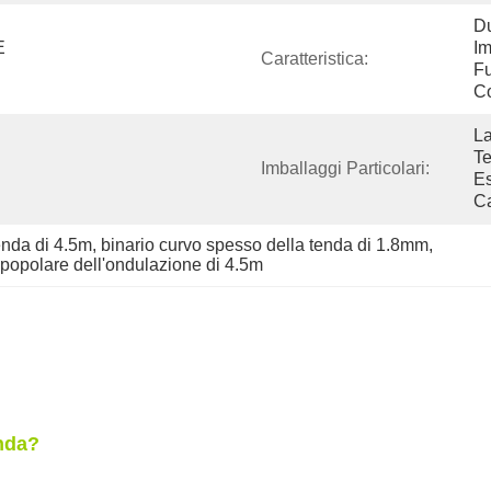
Du
 
Im
Caratteristica:
Fu
Co
La
Te
Imballaggi Particolari:
Es
C
enda di 4.5m
, 
binario curvo spesso della tenda di 1.8mm
, 
 popolare dell'ondulazione di 4.5m
enda?