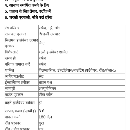
4. आसान स्थापित करने के लिए
5. जहाज के लिए तैयार, स्टॉक में
6. चरखी प्रणाली, सीधे पर्दा ट्रैक
रंग परिवार
सफेद, ग्रे, नीला
सजावट प्रकार
खिड़की उपचार
चिलमन हार्डवेयर उत्पाद
किट
प्रकार
विशेषताएं
बढ़ते हार्डवेयर शामिल
खत्म हो
सफेद
परिवार समाप्त करें
सफेद
शामिल
क्लिप्स/रिंग्स, इंस्टॉलेशन/माउंटिंग हार्डवेयर, रॉड/पोलRo
व्यक्तिगत/सेट
सेट
इंस्टॉलेशन तरीका
धावन पथ
सामग्री
अल्युमीनियम
माउंट प्रकार
सीमा पर्वत
बढ़ते हार्डवेयर शामिल
हाँ
उत्पाद वजन (एलबी।)
3.6
वापस करने
180 दिन
रॉड प्रकार
गुप्त
रॉड / पोल प्रकार
पार