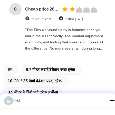
C
Cheap price 28mm Aluminium Curtain Rod 1.2mm thickness with plastic final
trustpilot.com
सहायक (1w+)
"The Pico 4's visual clarity is fantastic once you
dial in the IPD correctly. The manual adjustment
is smooth, and finding that sweet spot makes all
the difference. No more eye strain during long
sessions. Highly recommend taking the time to
set it up properly!""The Pico 4's visual clarity is
fantastic once you dial in the IPD correctly. The
टैग:
6.7 मीटर लंबाई बेंडेबल परदा ट्रैक
manual adjustment is smooth, and finding that
sweet spot makes all the difference. No more eye
10 मिमी * 25 मिमी बेंडेबल परदा ट्रैक
strain during long sessions. Highly recommend
taking the time to set it up properly!""The Pico 4's
3.5 मीटर बे विंडो पर्दा ट्रैक लचीला
visual clarity is fantastic once you dial in the IPD
test
correctly. The manual adjustment is smooth, and
finding that sweet spot makes all the difference.