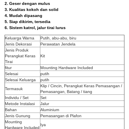
2. Geser dengan mulus
3. Kualitas kokoh dan solid
4. Mudah dipasang
5. Siap dikirim, tersedia
6. Sistem katrol, jalur tirai lurus
Keluarga Warna
Putih, abu-abu, biru
Jenis Dekorasi
Perawatan Jendela
Jenis Produk
Perangkat Keras
Kit
Tirai
fitur
Mounting Hardware Included
Selesai
putih
Selesai Keluarga
putih
Klip / Cincin, Perangkat Keras Pemasangan /
Termasuk
Pemasangan, Batang / tiang
Individu / Set
Set
Metode Instalasi
Jalur
Bahan
Aluminium
Jenis Gunung
Pemasangan di Plafon
Mounting
Iya
Hardware Included