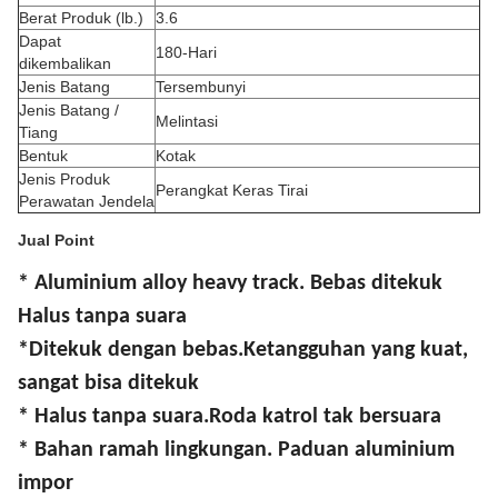
Berat Produk (lb.)
3.6
Dapat
180-Hari
dikembalikan
Jenis Batang
Tersembunyi
Jenis Batang /
Melintasi
Tiang
Bentuk
Kotak
Jenis Produk
Perangkat Keras Tirai
Perawatan Jendela
Jual Point
* Aluminium alloy heavy track. Bebas ditekuk
Halus tanpa suara
*
Ditekuk dengan bebas.
Ketangguhan yang kuat,
sangat bisa ditekuk
* Halus tanpa suara.
Roda katrol tak bersuara
* Bahan ramah lingkungan. Paduan aluminium
impor