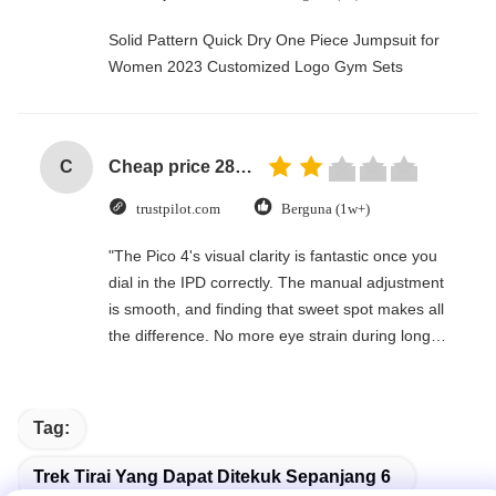
Solid Pattern Quick Dry One Piece Jumpsuit for
Women 2023 Customized Logo Gym Sets
C
Cheap price 28mm Aluminium Curtain Rod 1.2mm thickness with plastic final
trustpilot.com
Berguna (1w+)
"The Pico 4's visual clarity is fantastic once you
dial in the IPD correctly. The manual adjustment
is smooth, and finding that sweet spot makes all
the difference. No more eye strain during long
sessions. Highly recommend taking the time to
set it up properly!""The Pico 4's visual clarity is
fantastic once you dial in the IPD correctly. The
Tag:
manual adjustment is smooth, and finding that
sweet spot makes all the difference. No more eye
Trek Tirai Yang Dapat Ditekuk Sepanjang 6
strain during long sessions. Highly recommend