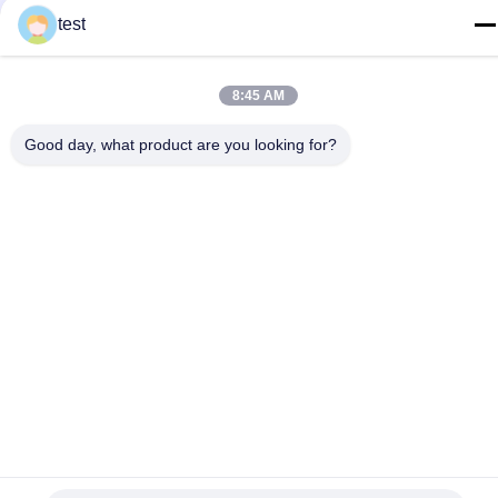
test
taking the time to set it up properly!""The Pico 4's
7 M
visual clarity is fantastic once you dial in the IPD
Trek Tirai Yang Dapat Ditekuk 10mm * 25mm
correctly. The manual adjustment is smooth, and
8:45 AM
finding that sweet spot makes all the difference.
No more eye strain during long sessions. Highly
Good day, what product are you looking for?
recommend taking the time to set it up
properly!""The Pico 4's visual clarity is fantastic
Produk Terkait
once you dial in the IPD correctly. The manual
adjustment is smooth, and finding that sweet spot
makes all the difference. No more eye strain
during long sessions. Highly r