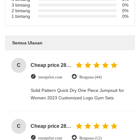
3 bintang
0%
2 bintang
0%
1 bintang
0%
Semua Ulasan
C
Cheap price 28mm Aluminium Curtain Rod 1.2mm thickness with plastic final
trustpilot.com
Berguna (44)
Solid Pattern Quick Dry One Piece Jumpsuit for
Women 2023 Customized Logo Gym Sets
C
Cheap price 28mm Aluminium Curtain Rod 1.2mm thickness with plastic final
trustpilot.com
Berguna (12)