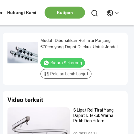
er
Hubungi Kami
Kutipan
Mudah Dibersihkan Rel Tirai Panjang
670cm yang Dapat Ditekuk Untuk Jendela
Teluk
Bicara Sekarang
Pelajari Lebih Lanjut
Video terkait
S Lipat Rel Tirai Yang
Dapat Ditekuk Warna
Putih Dan Hitam
Trek Tirai yang Dapat Ditekuk
2021-09-14