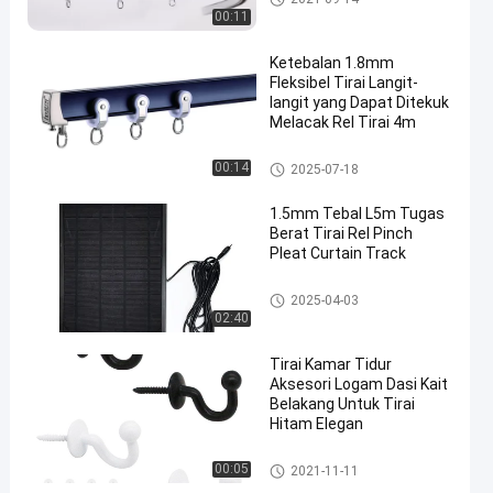
00:11
Ketebalan 1.8mm
Fleksibel Tirai Langit-
langit yang Dapat Ditekuk
Melacak Rel Tirai 4m
Trek Tirai yang Dapat Ditekuk
00:14
2025-07-18
1.5mm Tebal L5m Tugas
Berat Tirai Rel Pinch
Pleat Curtain Track
Trek Tirai Aluminium
2025-04-03
02:40
Tirai Kamar Tidur
Aksesori Logam Dasi Kait
Belakang Untuk Tirai
Hitam Elegan
Aksesoris Jalur Tirai
00:05
2021-11-11