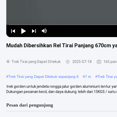
Mudah Dibersihkan Rel Tirai Panjang 670cm y
Trek Tirai yang Dapat Ditekuk
2025-07-18
165 pa
#
Trek Tirai yang Dapat Ditekuk sepanjang 6
#
7 m
#
Trek Tirai
trek gorden untuk jendela rongga jalur gorden aluminium lentur yan
Dukungan pesanan kecil, dan daya dukung: lebih dari 15KGS / satu m
Pesan dari pengunjung