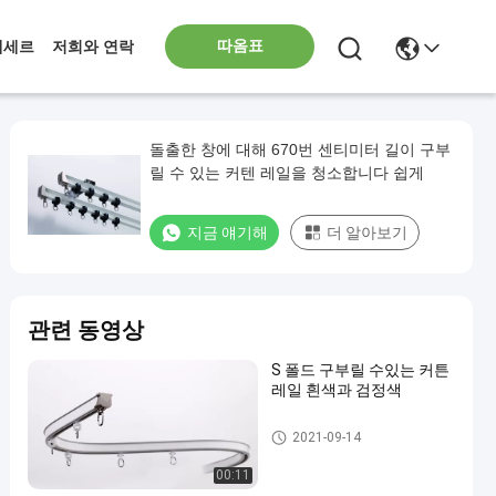
따옴표
에세르
저희와 연락
돌출한 창에 대해 670번 센티미터 길이 구부
릴 수 있는 커텐 레일을 청소합니다 쉽게
지금 얘기해
더 알아보기
관련 동영상
S 폴드 구부릴 수있는 커튼
레일 흰색과 검정색
Bendable Curtain Track
2021-09-14
00:11