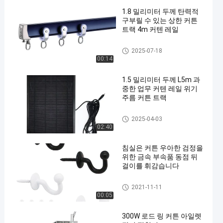
1.8 밀리미터 두께 탄력적
구부릴 수 있는 상한 커튼
트랙 4m 커텐 레일
Bendable Curtain Track
2025-07-18
00:14
1.5 밀리미터 두께 L5m 과
중한 업무 커텐 레일 위기
주름 커튼 트랙
Aluminum Curtain Track
2025-04-03
02:40
침실은 커튼 우아한 검정을
위한 금속 부속품 동점 뒤
걸이를 휘감습니다
커튼 트랙 액세서리
2021-11-11
00:05
300W 로드 링 커튼 아일렛