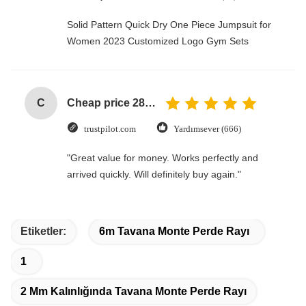
Solid Pattern Quick Dry One Piece Jumpsuit for
Women 2023 Customized Logo Gym Sets
C
Cheap price 28mm Aluminium Curtain Rod 1.2mm thickness with plastic final
trustpilot.com
Yardımsever (666)
"Great value for money. Works perfectly and
arrived quickly. Will definitely buy again."
Etiketler:
6m Tavana Monte Perde Rayı
1
2 Mm Kalınlığında Tavana Monte Perde Rayı