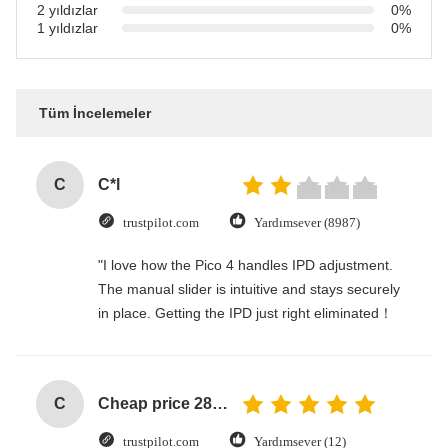
2 yıldızlar
0%
1 yıldızlar
0%
Tüm İncelemeler
C
C*l
trustpilot.com
Yardımsever (8987)
"I love how the Pico 4 handles IPD adjustment.
The manual slider is intuitive and stays securely
in place. Getting the IPD just right eliminated！
C
Cheap price 28mm Aluminium Curtain Rod 1.2mm thickness with plastic final
trustpilot.com
Yardımsever (12)