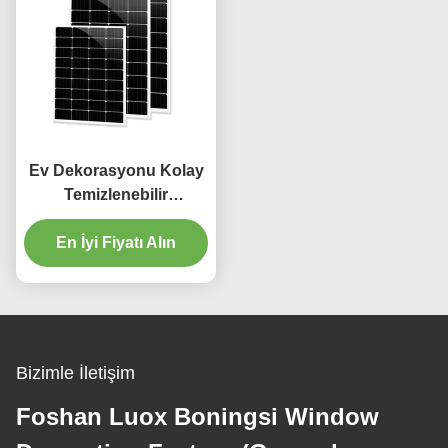
Ev Dekorasyonu Kolay
Temizlenebilir
Alüminyum Karartma
Perdeleri Parça 4m
En İyi Fiyatı Alın
Bizimle İletişim
Foshan Luox Boningsi Window