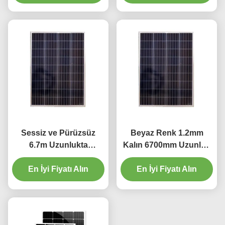
Sessiz ve Pürüzsüz
Beyaz Renk 1.2mm
6.7m Uzunlukta
Kalın 6700mm Uzunluk
Alüminyum Perde
Alüminyum Perde Pisti
En İyi Fiyatı Alın
Parçası
En İyi Fiyatı Alın
Beyaz Renk