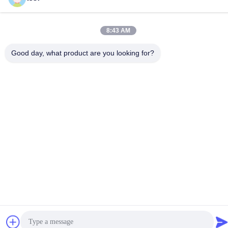
8:43 AM
Gizlilik Politikası
|
Site Haritası
Good day, what product are you looking for?
Çin İyi Kalite Alüminyum Perde Pisti Tedarikçi. Telif hakkı © -2026
Foshan Luox Boningsi Window Decoration Factory (General
Partnership) - Tüm haklar saklıdır.