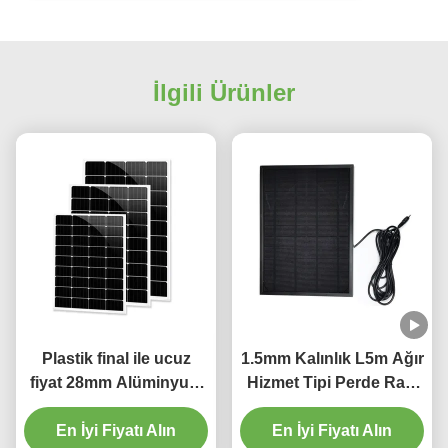
İlgili Ürünler
Plastik final ile ucuz
1.5mm Kalınlık L5m Ağır
fiyat 28mm Alüminyum
Hizmet Tipi Perde Rayı
Perde Çubuğu 1.2mm
Tutam Plise Perde
En İyi Fiyatı Alın
kalınlık
En İyi Fiyatı Alın
Parçası