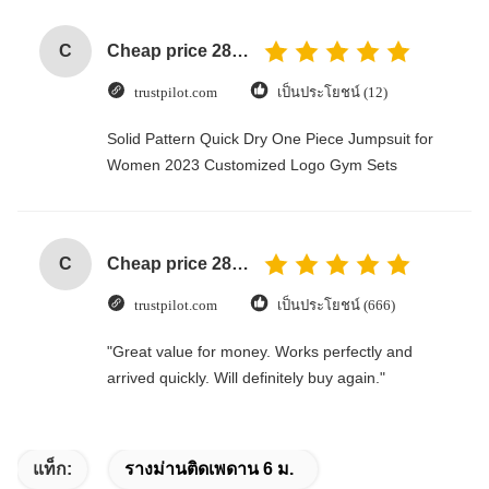
C
Cheap price 28mm Aluminium Curtain Rod 1.2mm thickness with plastic final
trustpilot.com
เป็นประโยชน์ (12)
Solid Pattern Quick Dry One Piece Jumpsuit for
Women 2023 Customized Logo Gym Sets
C
Cheap price 28mm Aluminium Curtain Rod 1.2mm thickness with plastic final
trustpilot.com
เป็นประโยชน์ (666)
"Great value for money. Works perfectly and
arrived quickly. Will definitely buy again."
แท็ก:
รางม่านติดเพดาน 6 ม.