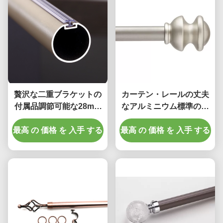
贅沢な二重ブラケットの
カーテン・レールの丈夫
付属品調節可能な28mm
なアルミニウム標準の装
のアルミ合金のカーテ
飾的な窓カーテンの管
最高 の 価格 を 入手 する
ン・レール
最高 の 価格 を 入手 する