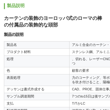
製品説明
カーテンの装飾のヨーロッパ式のローマの棒
の付属品の装飾的な頭部
製品の説明
製品名
アルミ合金のカーテン・
プロダクト材料
ステンレス鋼、アルミニ
処理
、切れる、レーザーCN
つ
色
顧客の要求
表面処理
力のコーティング、等ポ
を吹き付けること、陽極
デッサンは書式作成する
CAD、PROE、固体仕事
サンプル調達期間
7つのto15日は後サン
支払
T/TかLC