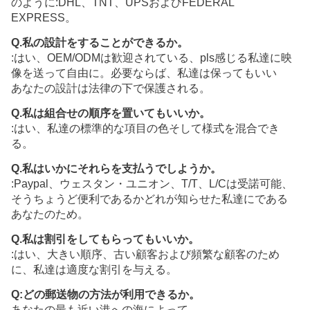
のように:DHL、TNT、UPSおよびFEDERAL
EXPRESS。
Q.私の設計をすることができるか。
:はい、OEM/ODMは歓迎されている、pls感じる私達に映
像を送って自由に。必要ならば、私達は保ってもいい
あなたの設計は法律の下で保護される。
Q.私は組合せの順序を置いてもいいか。
:はい、私達の標準的な項目の色そして様式を混合でき
る。
Q.私はいかにそれらを支払うでしようか。
:Paypal、ウェスタン・ユニオン、T/T、L/Cは受諾可能、
そうちょうど便利であるかどれが知らせた私達にである
あなたのため。
Q.私は割引をしてもらってもいいか。
:はい、大きい順序、古い顧客および頻繁な顧客のため
に、私達は適度な割引を与える。
Q:どの郵送物の方法が利用できるか。
あなたの最も近い港への海によって。