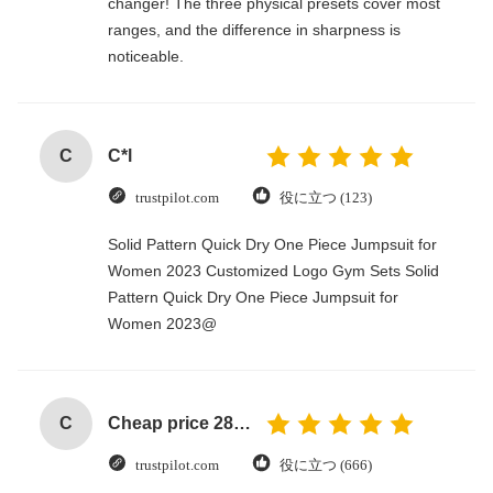
changer! The three physical presets cover most
ranges, and the difference in sharpness is
noticeable.
C
C*l
trustpilot.com
役に立つ (123)
Solid Pattern Quick Dry One Piece Jumpsuit for
Women 2023 Customized Logo Gym Sets Solid
Pattern Quick Dry One Piece Jumpsuit for
Women 2023@
C
Cheap price 28mm Aluminium Curtain Rod 1.2mm thickness with plastic final
trustpilot.com
役に立つ (666)