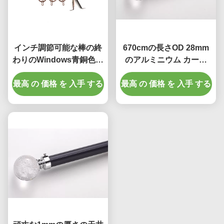
インチ調節可能な棒の終
670cmの長さOD 28mm
わりのWindows青銅色の
のアルミニウム カーテ
カーテン・レール28から
ン・レールのシャワー・
最高 の 価格 を 入手 する
48
最高 の 価格 を 入手 する
カーテン棒