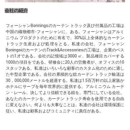
会社の紹介
フォーシャンBonningsのカーテン トラック及び付属品の工場は
中国の織物都市-フォーシャンに、ある。フォーシャンはアルミ
ニウム プロダクトのために有名で、30%以上全体的なカーテン 
トラック生産および処理をとる。私達の会社、フォーシャン
BoningsiのカーテンのTrack&Accessoriesの工場は、企業のベス
トの1才である。会社の記憶域は3000 ㎡、製品種目カバーする
1000の項目をである。研修会に20人の労働者が、オフィスの10
スタッフある。私達はいろいろな顧客のカスタム化のために適し
た中型企業である。会社の累積的な総カーテン トラック輸送は
30，000,000メートルを超過する。私達は1.5百万軒の以上家族か
ホテルにサーブを毎年世界的に提供する。アルミニウム カーテ
ン・レール、決してより信頼できる錆を、専門にしている会社。
あなたのカーテンを、カーテン トラック寿命を使用できる自由
に変えなさい。何よりも大事なことは、私達の会社は環境保護に
従い、私達は顧客およびコミュニティに責任がある。