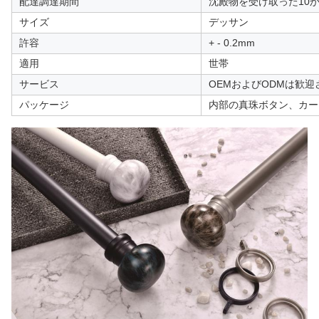
配達調達期間
沈殿物を受け取った10か
サイズ
デッサン
許容
+ - 0.2mm
適用
世帯
サービス
OEMおよびODMは歓迎
パッケージ
内部の真珠ボタン、カー