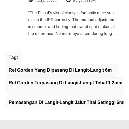
trustpilot.com
Berguna (1w+)
"The Pico 4's visual clarity is fantastic once you
dial in the IPD correctly. The manual adjustment
is smooth, and finding that sweet spot makes all
the difference. No more eye strain during long
sessions. Highly recommend taking the time to
set it up properly!""The Pico 4's visual clarity is
fantastic once you dial in the IPD correctly. The
Tag:
manual adjustment is smooth, and finding that
sweet spot makes all the difference. No more eye
Rel Gorden Yang Dipasang Di Langit-Langit 6m
strain during long sessions. Highly recommend
taking the time to set it up properly!""The Pico 4's
Rel Gorden Terpasang Di Langit-Langit Tebal 1.2mm
visual clarity is fantastic once you dial in the IPD
correctly. The manual adjustment is smooth, and
Pemasangan Di Langit-Langit Jalur Tirai Setinggi 6mm
finding that sweet spot makes all the difference.
No more eye strain during long sessions. Highly
recommend taking the time to set it up
properly!""The Pico 4's visual clarity is fantastic