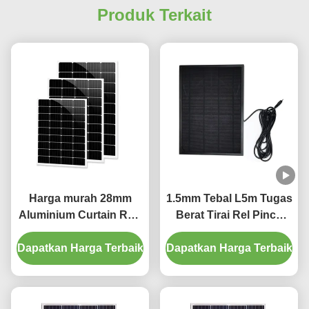
once you dial in the IPD correctly. The manual
Produk Terkait
adjustment is smooth, and finding that sweet spot
makes all the difference. No more eye strain
during long sessions. Highly r
Harga murah 28mm
1.5mm Tebal L5m Tugas
Aluminium Curtain Rod
Berat Tirai Rel Pinch
1.2mm ketebalan
Pleat Curtain Track
Dapatkan Harga Terbaik
dengan plastik final
Dapatkan Harga Terbaik