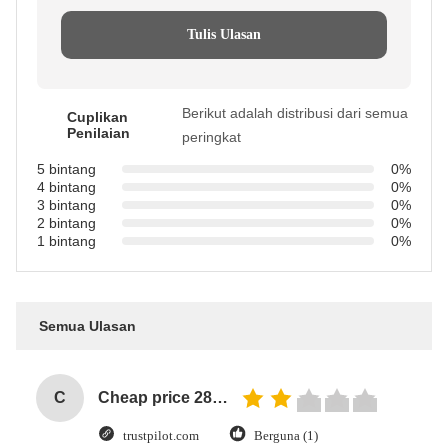
Tulis Ulasan
Berikut adalah distribusi dari semua
Cuplikan
Penilaian
peringkat
5 bintang
0%
4 bintang
0%
3 bintang
0%
2 bintang
0%
1 bintang
0%
Semua Ulasan
C
Cheap price 28mm Aluminium Curtain Rod 1.2mm thickness with plastic final
trustpilot.com
Berguna (1)