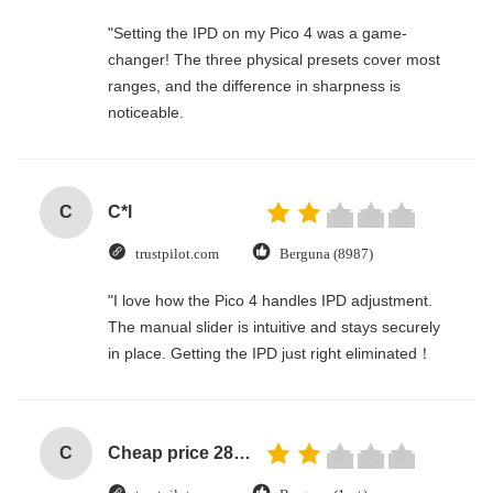
"Setting the IPD on my Pico 4 was a game-
changer! The three physical presets cover most
ranges, and the difference in sharpness is
noticeable.
C
C*l
trustpilot.com
Berguna (8987)
"I love how the Pico 4 handles IPD adjustment.
The manual slider is intuitive and stays securely
in place. Getting the IPD just right eliminated！
C
Cheap price 28mm Aluminium Curtain Rod 1.2mm thickness with plastic final