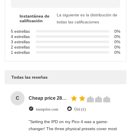
La siguiente es la distribución de
Instantánea de
calificación
todas las calificaciones
5 estrellas
0%
4 estrellas
0%
3 estrellas
0%
2 estrellas
0%
1 estrellas
0%
Todas las reseñas
C
Cheap price 28mm Aluminium Curtain Rod 1.2mm thickness with plastic final
trustpilot.com
Útil (1)
"Setting the IPD on my Pico 4 was a game-
changer! The three physical presets cover most