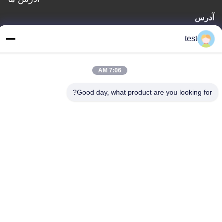
آدرس
شماره 2 جاده شیقیاو، منطقه صنعتی Lianxin، Xiqiao Twon، ناحیه
test
Nanhai، شهر فوشان، استان گوانگدونگ، چین
تلفن
7:06 AM
86-0755-00000000
Good day, what product are you looking for?
سیاست حفظ حریم خصوصی
|
نقشه سایت
چین کیفیت خوب آهنگ پرده آلومینیومی عرضه کننده. حقوق چاپ -2026
Foshan Luox Boningsi Window Decoration Factory (General
Partnership) تمام حقوق محفوظ است