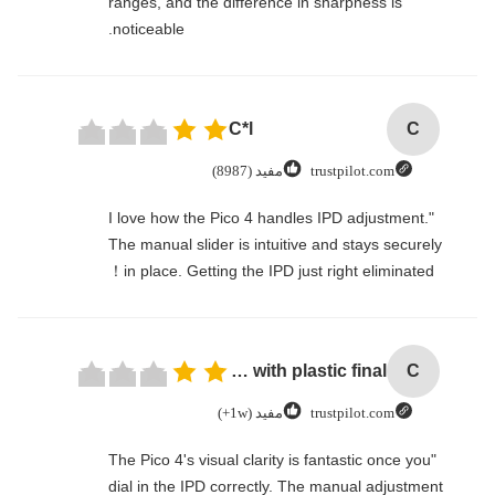
ranges, and the difference in sharpness is
noticeable.
C*l
C
trustpilot.com
مفید (8987)
"I love how the Pico 4 handles IPD adjustment.
The manual slider is intuitive and stays securely
in place. Getting the IPD just right eliminated！
Cheap price 28mm Aluminium Curtain Rod 1.2mm thickness with plastic final
C
trustpilot.com
مفید (1w+)
"The Pico 4's visual clarity is fantastic once you
dial in the IPD correctly. The manual adjustment