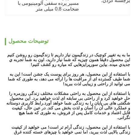
برجسته کردن:
مسیر پرده سقفی آلومینیومی با 
ضخامت 0.8 میلی متر
توضیحات محصول
ما به يه تغيير کوچيک در زندگيمون نياز داريم تا زندگيمون رو روشن کنيم
اين محصول دقیقا همون چيزيه که شما نياز داريد، اون به شما تجربه ي
جديدي ميده. بياين سورپرايزهايي که مياره رو کشف کنيم!
با استفاده از این محصول، هر روز برای پوست یک جشن است! این به
شما طیف گسترده ای از مراقبت ها را ارائه می دهد، به طوری که شما
می توانید از راحتی و زیبایی لذت ببرید!
با استفاده از این محصول به راحتی مشکلات مختلف زندگی روزمره را
حل خواهید کرد و از راحتی بی سابقه ای لذت خواهید برد. این محصول
شگفتی های بی پایان را به زندگی شما خواهد آورد.رابط کاربری دوستانه
و عملکرد عالی آن را آسان و لذت بخش می کند. در عین حال، کیفیت
قابل اعتماد و خدمات کامل پس از فروش، به طوری که شما هیچ
نگرانی.
با استفاده از این محصول، زندگی آرام تر است! می خواهید از کیفیت
زندگی بالایی لذت ببرید، اما نمی خواهید با چیزهای خسته کننده غرق