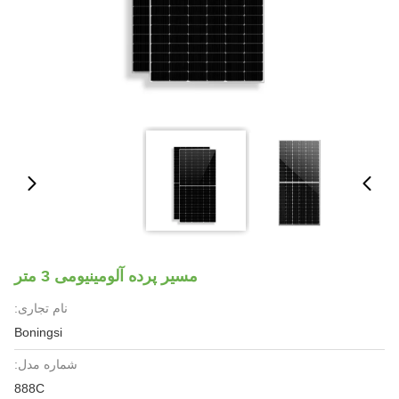
مسیر پرده آلومینیومی 3 متر
نام تجاری:
Boningsi
شماره مدل:
888C