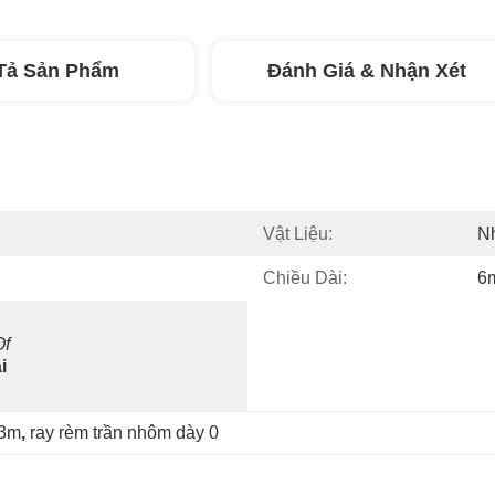
Tả Sản Phẩm
Đánh Giá & Nhận Xét
Vật Liệu:
N
Chiều Dài:
6
f 
 
 3m
, 
ray rèm trần nhôm dày 0