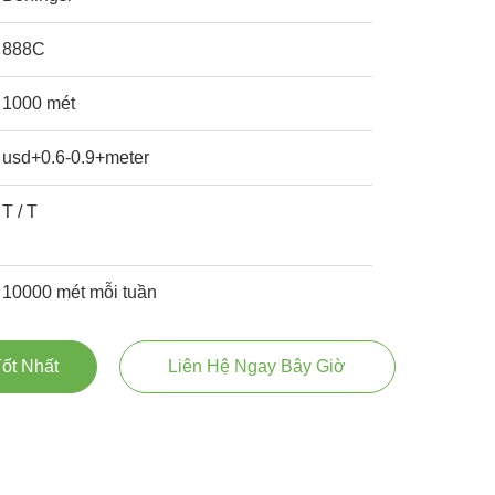
888C
1000 mét
usd+0.6-0.9+meter
T / T
10000 mét mỗi tuần
ốt Nhất
Liên Hệ Ngay Bây Giờ