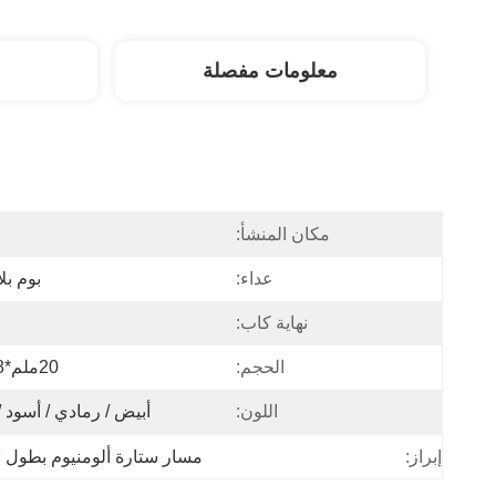
معلومات مفصلة
مكان المنشأ:
ا
عداء:
بوم بل
نهاية كاب:
الحجم:
20ملم*18ملم
اللون:
أبيض / رمادي / أسود /
إبراز:
مسار ستارة ألومنيوم بطول 6.7 متر