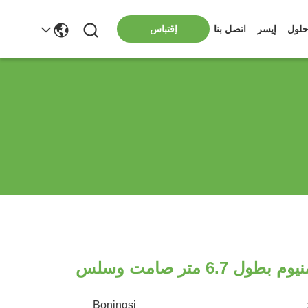
لول
إيسر
اتصل بنا
إقتباس
6.7 متر صامت وسلس
Boningsi