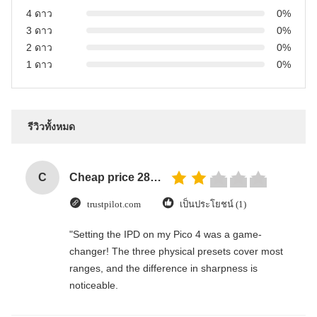
4 ดาว
0%
3 ดาว
0%
2 ดาว
0%
1 ดาว
0%
รีวิวทั้งหมด
C
Cheap price 28mm Aluminium Curtain Rod 1.2mm thickness with plastic final
trustpilot.com
เป็นประโยชน์ (1)
"Setting the IPD on my Pico 4 was a game-
changer! The three physical presets cover most
ranges, and the difference in sharpness is
noticeable.