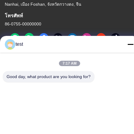
Nanhai, เมือง Foshan, จังหวัดกวางดง, จีน
โทรศัพท์
86-0755-00000000
test
7:17 AM
นโยบายความเป็นส่วนตัว
|
แผนผังเว็บไซต์
Good day, what product are you looking for?
จีน คุณภาพดี รางม่านอลูมิเนียม ผู้จัดจําหน่าย.ลิขสิทธิ์ -2026 Foshan
Luox Boningsi Window Decoration Factory (General Partnership)
สิทธิทั้งหมดถูกเก็บไว้