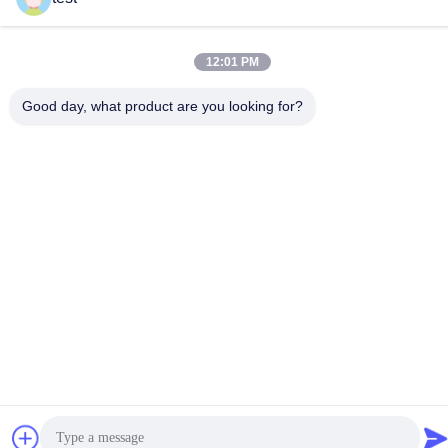
12:01 PM
Polityka prywatności
|
Sitemap
Good day, what product are you looking for?
Chiny Dobra jakość Aluminiowa szyna do zasłon Sprzedawca.
-2026 Foshan Luox Boningsi Window Decoration Factory
(General Partnership) Wszystkie prawa zastrzeżone.