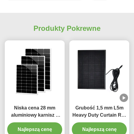
Produkty Pokrewne
Niska cena 28 mm
Grubość 1,5 mm L5m
aluminiowy karnisz o
Heavy Duty Curtain Rail
grubości 1,2 mm z
Pinch Plisowana szyna
Najlepszą cenę
plastikowym
Najlepszą cenę
kurtynowa