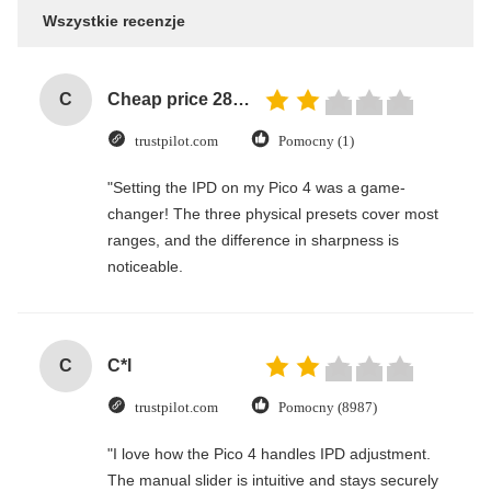
Wszystkie recenzje
C
Cheap price 28mm Aluminium Curtain Rod 1.2mm thickness with plastic final
trustpilot.com
Pomocny (1)
"Setting the IPD on my Pico 4 was a game-
changer! The three physical presets cover most
ranges, and the difference in sharpness is
noticeable.
C
C*l
trustpilot.com
Pomocny (8987)
"I love how the Pico 4 handles IPD adjustment.
The manual slider is intuitive and stays securely