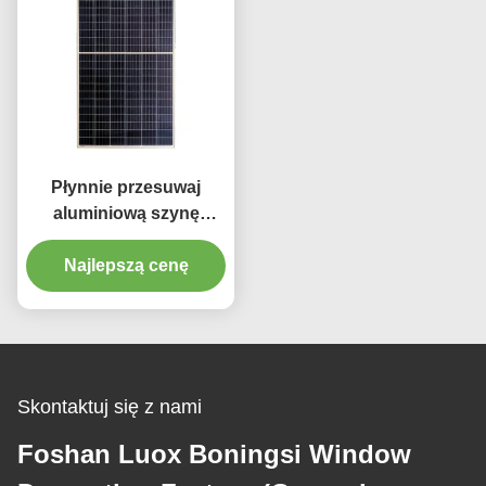
Płynnie przesuwaj
aluminiową szynę
kurtynową 6 m szyna
Najlepszą cenę
kurtynowa ze
wszystkimi akcesoriami
Skontaktuj się z nami
Foshan Luox Boningsi Window