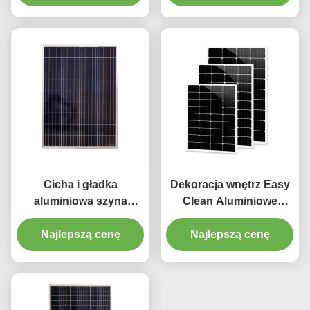
wykończeniem
Cicha i gładka
Dekoracja wnętrz Easy
aluminiowa szyna
Clean Aluminiowe
kurtynowa o długości
zasłony zaciemniające
Najlepszą cenę
6,7 m
Najlepszą cenę
Tor 4m