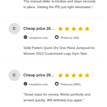
The manual slider is intuitive and stays securely
in place. Getting the IPD just right eliminated！
C
Cheap price 28mm Aluminium Curtain Rod 1.2mm thickness with plastic final
trustpilot.com
Pomocny (44)
Solid Pattern Quick Dry One Piece Jumpsuit for
Women 2023 Customized Logo Gym Sets
C
Cheap price 28mm Aluminium Curtain Rod 1.2mm thickness with plastic final
trustpilot.com
Pomocny (666)
"Great value for money. Works perfectly and
arrived quickly. Will definitely buy again."