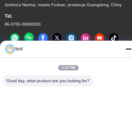
dzielnica Nanhai, miasto Foshan, prowincja Guangdong, Chiny
Tel.
86-0755-00000000
test
3:32 PM
Polityka prywatności
|
Sitemap
Good day, what product are you looking for?
Chiny Dobra jakość Aluminiowa szyna do zasłon Sprzedawca.
-2026 Foshan Luox Boningsi Window Decoration Factory
(General Partnership) Wszystkie prawa zastrzeżone.