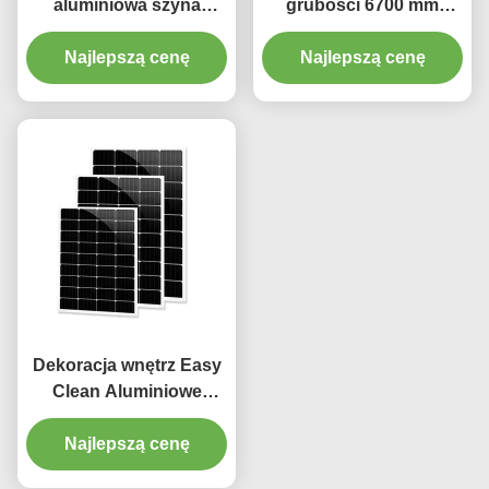
aluminiowa szyna
grubości 6700 mm
kurtynowa o długości
Aluminiowa szyna
Najlepszą cenę
6,7 m
kurtynowa w kolorze
Najlepszą cenę
białym
Dekoracja wnętrz Easy
Clean Aluminiowe
zasłony zaciemniające
Najlepszą cenę
Tor 4m