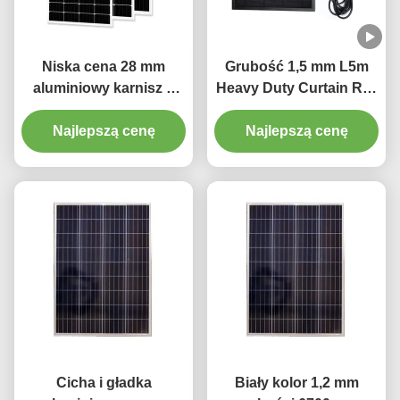
Niska cena 28 mm
Grubość 1,5 mm L5m
aluminiowy karnisz o
Heavy Duty Curtain Rail
grubości 1,2 mm z
Pinch Plisowana szyna
Najlepszą cenę
plastikowym
Najlepszą cenę
kurtynowa
wykończeniem
Cicha i gładka
Biały kolor 1,2 mm