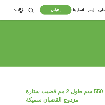
لول
إيسر
اتصل بنا
إقتباس
ألوان مختلفة 550 سم طول 2 مم قضيب ستارة
مزدوج القضبان سميكة