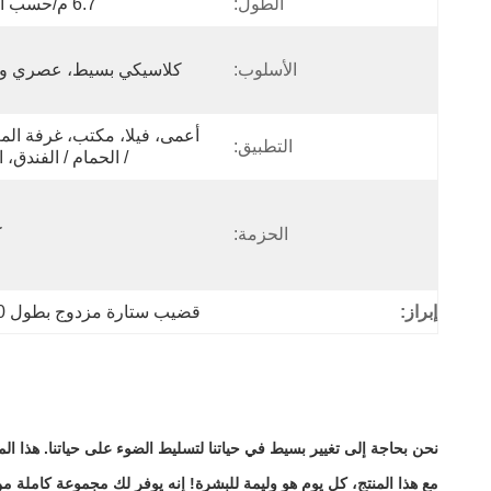
الطول:
6.7 م/حسب الطلب
الأسلوب:
كلاسيكي بسيط، عصري و
التطبيق:
/ الحمام / الفندق، 
الحزمة:
ك
إبراز:
قضيب ستارة مزدوج بطول 550 سم
نحن بحاجة إلى تغيير بسيط في حياتنا لتسليط الضوء على حياتنا. هذا ا
مع هذا المنتج، كل يوم هو وليمة للبشرة! إنه يوفر لك مجموعة كاملة من