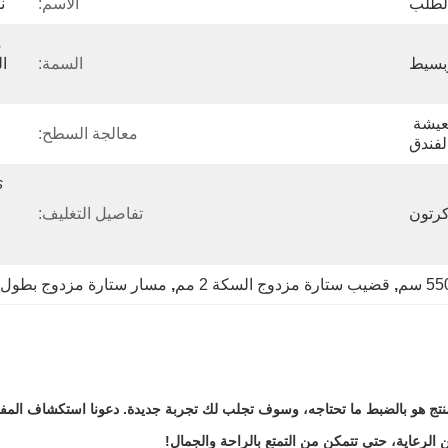
الاسم:
ن
بسيط
السمة:
أعمى، فيلا، مكتب، غرفة المعيشة 
معالجة السطح:
الفندق
 
رتون
تفاصيل التغليف:
, 
قضيب ستارة مزدوج السكة 2 مم
, 
مسار ستارة مزدوج بطول 550 سم لنافذة الخليج
لمنتج هو بالضبط ما تحتاجه، وسوف تجلب لك تجربة جديدة. دعونا استكشاف المفاج
 الرعاية، حتى تتمكن من التمتع بالراحة والجمال!