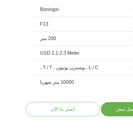
Boningsi
F13
200 متر
USD 2.1-2.3 Meter
L / C ، ويسترن يونيون ، T / T ،
10000 متر شهريا
ضل سعر
اتصل بنا الآن