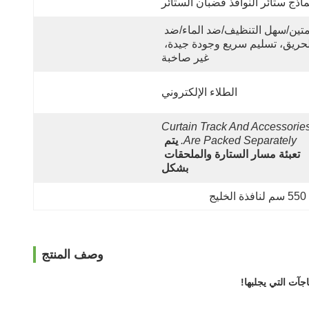
ماذج ستائر النوافذ قضبان الستائر
متين/سهل التنظيف/ضد الماء/ضد 
الحريق، تسليم سريع وجودة جيدة، 
غير صاخبة
الطلاء الإلكتروني
Curtain Track And Accessories
Are Packed Separately.
يتم 
تعبئة مسار الستارة والملحقات 
بشكل
وصف المنتج
آت التي يجلبها!