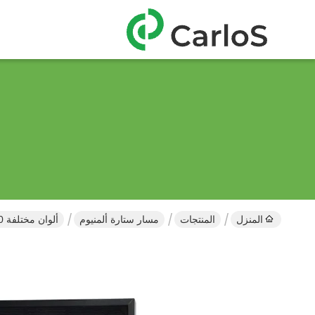
المنزل
المنتجات
مسار ستارة ألمنيوم
ألوان مختلفة 550 سم طول 2 مم قضيب ستارة مزدوج القضبان سميكة