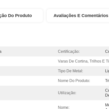
ção Do Produto
Avaliações E Comentários
a
Certificação:
C
Varas De Cortina, Trilhos E T
Tipo De Metal:
Li
Nome Do Produto:
Tr
Co
Utilização:
De
Mo
Nome: