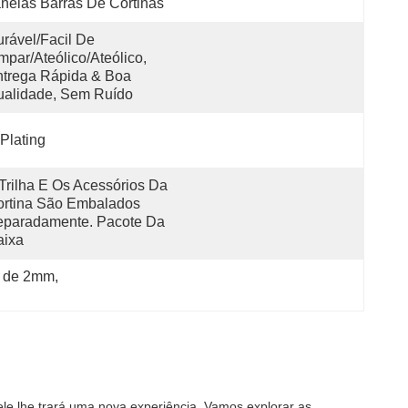
nelas Barras De Cortinas
rável/Facil De 
mpar/Ateólico/Ateólico, 
trega Rápida & Boa 
ualidade, Sem Ruído
Plating
Trilha E Os Acessórios Da 
rtina São Embalados 
paradamente. Pacote Da 
aixa
ho de 2mm
, 
e lhe trará uma nova experiência. Vamos explorar as