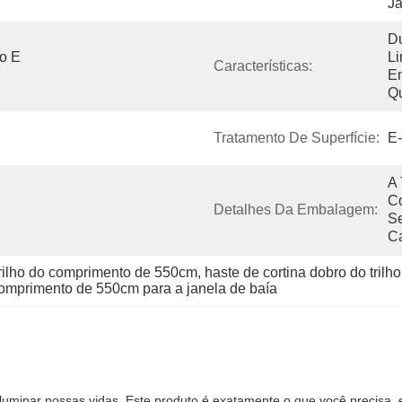
Ja
Du
o E 
Li
Características:
En
Q
Tratamento De Superfície:
E-
A 
Co
Detalhes Da Embalagem:
Se
C
trilho do comprimento de 550cm
, 
haste de cortina dobro do tril
 comprimento de 550cm para a janela de baía
inar nossas vidas. Este produto é exatamente o que você precisa, el