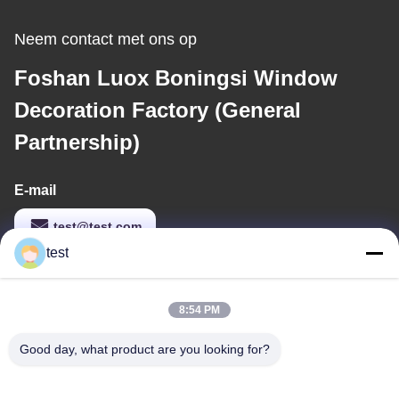
Neem contact met ons op
Foshan Luox Boningsi Window
Decoration Factory (General
Partnership)
E-mail
test@test.com
test
Ons adres
8:54 PM
Adres
Good day, what product are you looking for?
No.2 Shiziqiao Road, Lianxin Industrial Area, Xiqiao Twon, Nanhai
District, Foshan City, provincie Guangdong, China