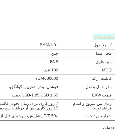
مشخصات
کد محصول
BNSNH01
محل مبدا
چین
نام تجاری
BNS
MOQ
100 عدد
قابلیت ارائه
4000000/ماه
بندر حمل و نقل
فوشان، بندر شنژن یا گوانگژو
قیمت EXW
1.55 USD-1.85 USD/جفت
زمان بین شروع و اتمام
7 روز کاری برای زمان تحویل قالب و نمونه.
فرآیند تولید
15 روز کاری پس از دریافت سپرده برای کانتینر کامل
شرایط پرداخت
50٪ T/T پیشاپیش، موجودی قبل از حمل و نقل پرداخت می شود، علی بابا
جزئیات