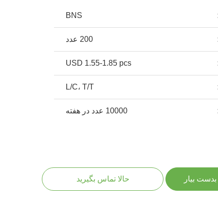
BNS
200 عدد
USD 1.55-1.85 pcs
L/C، T/T
10000 عدد در هفته
بدست بیار
حالا تماس بگیرید