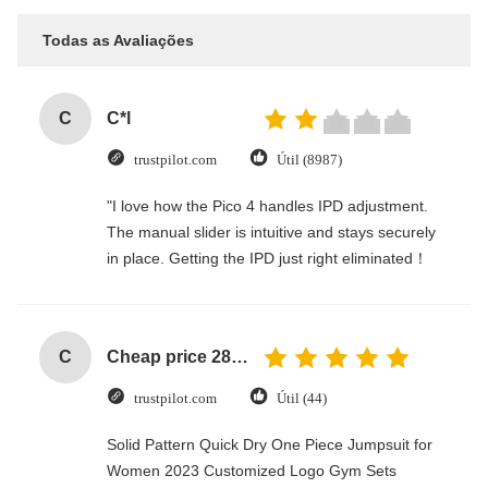
Todas as Avaliações
C
C*l
trustpilot.com
Útil (8987)
"I love how the Pico 4 handles IPD adjustment.
The manual slider is intuitive and stays securely
in place. Getting the IPD just right eliminated！
C
Cheap price 28mm Aluminium Curtain Rod 1.2mm thickness with plastic final
trustpilot.com
Útil (44)
Solid Pattern Quick Dry One Piece Jumpsuit for
Women 2023 Customized Logo Gym Sets