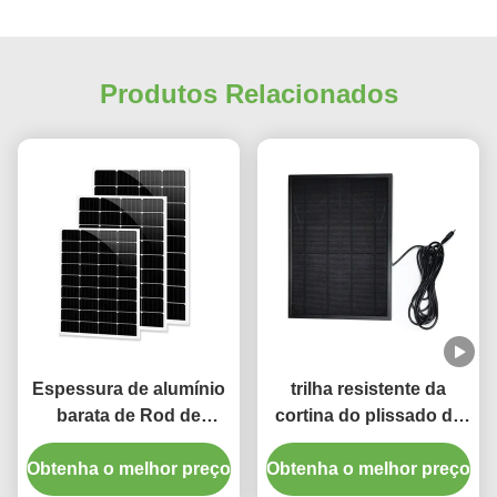
Produtos Relacionados
Espessura de alumínio
trilha resistente da
barata de Rod de
cortina do plissado da
cortina 1.2mm do preço
pitada do trilho de
Obtenha o melhor preço
28mm com final plástico
Obtenha o melhor preço
cortina da espessura
L5m de 1.5mm