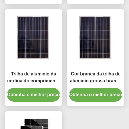
Trilha de alumínio da
Cor branca da trilha de
cortina do comprimento
alumínio grossa branca
silencioso e liso de
da cortina do
Obtenha o melhor preço
6.7m
Obtenha o melhor preço
comprimento da cor
1.2mm 6700mm