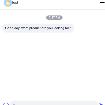
test
7:27 PM
Política de Privacidade
|
Mapa do Site
Good day, what product are you looking for?
China Boa Qualidade Trilha de alumínio da cortina Fornecedor.
Copyright © -2026 Foshan Luox Boningsi Window Decoration
Factory (General Partnership) Todos os direitos reservados.