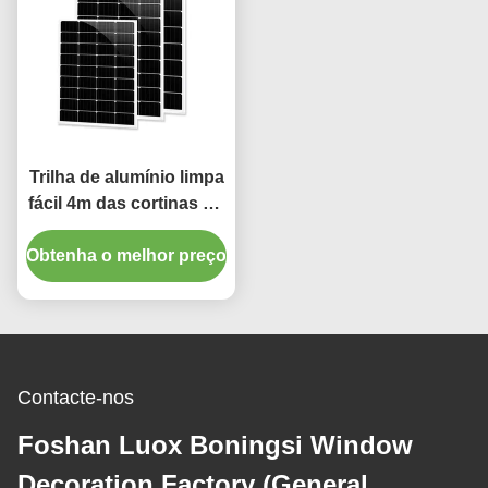
Trilha de alumínio limpa
fácil 4m das cortinas do
escurecimento da
Obtenha o melhor preço
decoração da casa
Contacte-nos
Foshan Luox Boningsi Window
Decoration Factory (General