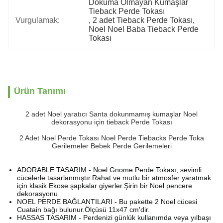
Dokuma Olmayan Kumaşlar 
Tieback Perde Tokası
Vurgulamak:
, 
2 adet Tieback Perde Tokası
, 
Noel Noel Baba Tieback Perde 
Tokası
Ürün Tanımı
2 adet Noel yaratıcı Santa dokunmamış kumaşlar Noel
dekorasyonu için tieback Perde Tokası
2 Adet Noel Perde Tokası Noel Perde Tiebacks Perde Toka
Gerilemeler Bebek Perde Gerilemeleri
ADORABLE TASARIM - Noel Gnome Perde Tokası, sevimli
cücelerle tasarlanmıştır.Rahat ve mutlu bir atmosfer yaratmak
için klasik Ekose şapkalar giyerler.Şirin bir Noel pencere
dekorasyonu
NOEL PERDE BAĞLANTILARI - Bu pakette 2 Noel cücesi
Cuatain bağı bulunur.Ölçüsü 11x47 cm'dir.
HASSAS TASARIM - Perdenizi günlük kullanımda veya yılbaşı