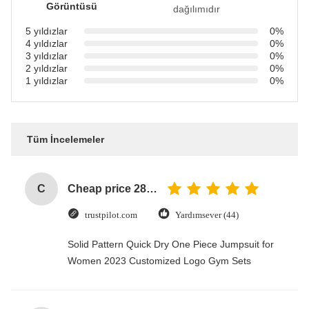
Görüntüsü
dağılımıdır
5 yıldızlar
0%
4 yıldızlar
0%
3 yıldızlar
0%
2 yıldızlar
0%
1 yıldızlar
0%
Tüm İncelemeler
C
Cheap price 28mm Aluminium Curtain Rod 1.2mm thickness with plastic final
trustpilot.com
Yardımsever (44)
Solid Pattern Quick Dry One Piece Jumpsuit for
Women 2023 Customized Logo Gym Sets