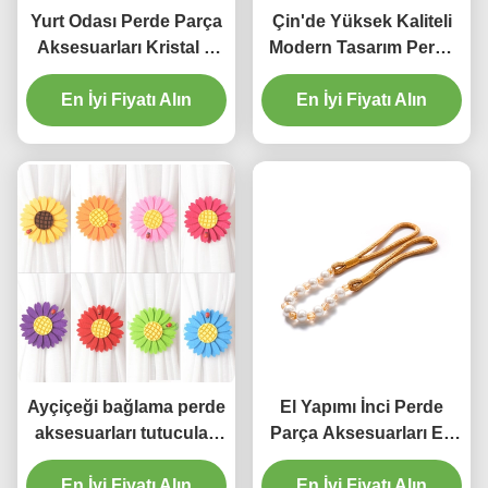
Yurt Odası Perde Parça
Çin'de Yüksek Kaliteli
Aksesuarları Kristal U
Modern Tasarım Perde
Duvar Kancası
İnci Püsküller Tiebacks
Alüminyum Perde Geri
En İyi Fiyatı Alın
Aksesuar Üreticisi
En İyi Fiyatı Alın
Çekilmeleri
Ayçiçeği bağlama perde
El Yapımı İnci Perde
aksesuarları tutucuları
Parça Aksesuarları Ev
Dekoratif Manyetik
İçin Bağlama İpi
En İyi Fiyatı Alın
Perde Tokası
En İyi Fiyatı Alın