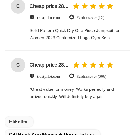
C
Cheap price 28mm Aluminium Curtain Rod 1.2mm thickness with plastic final
trustpilot.com
Yardımsever (12)
Solid Pattern Quick Dry One Piece Jumpsuit for
Women 2023 Customized Logo Gym Sets
C
Cheap price 28mm Aluminium Curtain Rod 1.2mm thickness with plastic final
trustpilot.com
Yardımsever (666)
"Great value for money. Works perfectly and
arrived quickly. Will definitely buy again."
Etiketler:
Çift Renk Küp Manyetik Perde Tokası