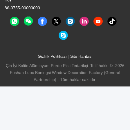
86-0755-00000000
Gizlilik Politikası
|
Site Haritası
Çin İyi Kalite Alüminyum Perde Pisti Tedarikçi. Telif hakkı © -2026
Foshan Luox Boningsi Window Decoration Factory (General
Partnership) - Tüm haklar saklıdır.