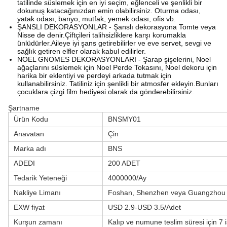
tatilinde süslemek için en iyi seçim, eğlenceli ve şenlikli bir
dokunuş katacağınızdan emin olabilirsiniz. Oturma odası,
yatak odası, banyo, mutfak, yemek odası, ofis vb.
ŞANSLI DEKORASYONLAR - Şanslı dekorasyona Tomte veya
Nisse de denir.Çiftçileri talihsizliklere karşı korumakla
ünlüdürler.Aileye iyi şans getirebilirler ve eve servet, sevgi ve
sağlık getiren elfler olarak kabul edilirler.
NOEL GNOMES DEKORASYONLARI - Şarap şişelerini, Noel
ağaçlarını süslemek için Noel Perde Tokasını, Noel dekoru için
harika bir eklentiyi ve perdeyi arkada tutmak için
kullanabilirsiniz. Tatiliniz için şenlikli bir atmosfer ekleyin.Bunları
çocuklara çizgi film hediyesi olarak da gönderebilirsiniz.
Şartname
Ürün Kodu
BNSMY01
Anavatan
Çin
Marka adı
BNS
ADEDI
200 ADET
Tedarik Yeteneği
4000000/Ay
Nakliye Limanı
Foshan, Shenzhen veya Guangzhou 
EXW fiyat
USD 2.9-USD 3.5/Adet
Kurşun zamanı
Kalıp ve numune teslim süresi için 7 