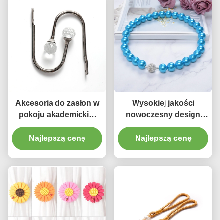
Akcesoria do zasłon w
Wysokiej jakości
pokoju akademickim
nowoczesny design
Crystal U Hak ścienny
kurtyny Pearl Frędzle
Aluminiowe uchwyty do
Najlepszą cenę
Tiebacks Producent
Najlepszą cenę
zasłon
akcesoriów w Chinach