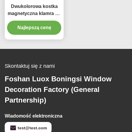
Dwukolorowa kostka
magnetyczna klamra do
zasłon do pokoju
Najlepszą cenę
dziecięcego
Skontaktuj się z nami
Foshan Luox Boningsi Window
Decoration Factory (General
Partnership)
Wiadomość elektroniczna
test@test.com