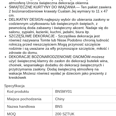
atmosferę.Urocza świąteczna dekoracja okienna
ŚWIĄTECZNE KURTYNY DO WIĄZANIA — Ten pakiet zawiera
2 bożonarodzeniowe krawaty Cuatain.Jej wymiary to 11 x 47
cm.
DELIKATNY DESIGN-najlepszy wybór do ubierania zasłony w
codziennym użytkowaniu lub świątecznych świętach, z
pewnością doda zabawny i świąteczny akcent. Nadaje się do
salonu, sypialni, łazienki, kuchni, jadalni, biura itp.
SZCZĘŚLIWE DEKORACJE - Szczęśliwa dekoracja jest
również nazywana Tomte lub Nisse.Podobno chronią ludność
rolniczą przed nieszczęściem.Mogą przynosić szczęście
rodzinie i są uważane za elfy przynoszące szczęście, miłość i
zdrowie do domu.
DEKORACJE BOŻONARODZENIOWE GNOMÓW-możesz
użyć świątecznej klamry do zasłon do dekoracji butelek wina,
choinek, wspaniałego dodatku do dekoracji świątecznych i
przytrzymania zasłony. Dodaj świąteczną atmosferę na
wakacje.Możesz również wysłać je dzieciom jako prezenty z
kreskówek
Specyfikacja
Kod produktu
BNSMY01
Miejsce pochodzenia
Chiny
Nazwa handlowa
BNS
MOQ
200 SZTUK