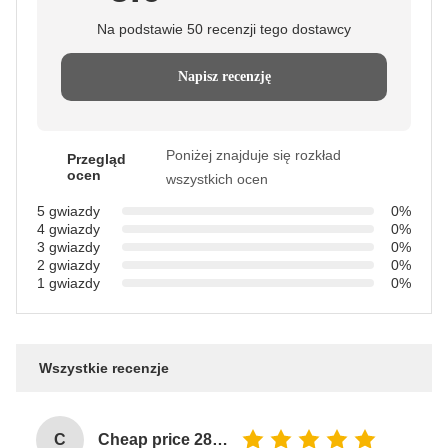
Na podstawie 50 recenzji tego dostawcy
Napisz recenzję
Poniżej znajduje się rozkład
Przegląd
ocen
wszystkich ocen
5 gwiazdy
0%
4 gwiazdy
0%
3 gwiazdy
0%
2 gwiazdy
0%
1 gwiazdy
0%
Wszystkie recenzje
C
Cheap price 28mm Aluminium Curtain Rod 1.2mm thickness with plastic final