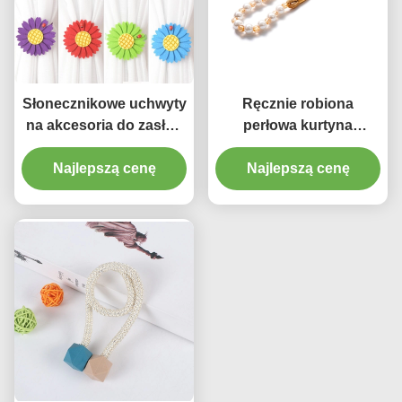
Słonecznikowe uchwyty
Ręcznie robiona
na akcesoria do zasłon
perłowa kurtyna
Dekoracyjna
Akcesoria do torów
magnetyczna klamra do
Najlepszą cenę
Wiązanie liny do domu
Najlepszą cenę
zasłon