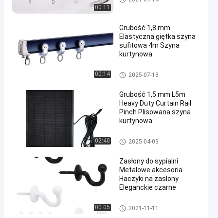
00:11
Grubość 1,8 mm
Elastyczna giętka szyna
sufitowa 4m Szyna
kurtynowa
Zginana szyna do zasłon
00:14
2025-07-18
Grubość 1,5 mm L5m
Heavy Duty Curtain Rail
Pinch Plisowana szyna
kurtynowa
Aluminiowa szyna do zasłon
02:40
2025-04-03
Zasłony do sypialni
Metalowe akcesoria
Haczyki na zasłony
Eleganckie czarne
Akcesoria do torów do zasłon
00:05
2021-11-11