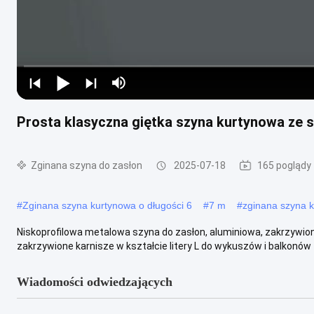
Prosta klasyczna giętka szyna kurtynowa ze 
Zginana szyna do zasłon
2025-07-18
165 poglądy
#
Zginana szyna kurtynowa o długości 6
#
7 m
#
zginana szyna 
Niskoprofilowa metalowa szyna do zasłon, aluminiowa, zakrzywion
zakrzywione karnisze w kształcie litery L do wykuszów i balkonów 
Wiadomości odwiedzających