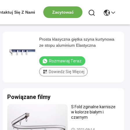
taktuj Się Z Nami
Zacytować
Prosta klasyczna giętka szyna kurtynowa
ze stopu aluminium Elastyczna
Rozmawiaj Teraz.
Dowiedz Się Więcej
Powiązane filmy
S Fold zginalne karnisze
w kolorze białym i
czarnym
Zginana szyna do zasłon
2021-09-14