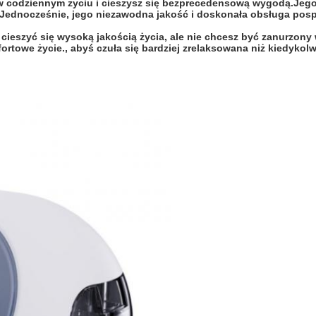
w codziennym życiu i cieszysz się bezprecedensową wygodą.Jego p
zeJednocześnie, jego niezawodna jakość i doskonała obsługa pos
 cieszyć się wysoką jakością życia, ale nie chcesz być zanurzo
rtowe życie., abyś czuła się bardziej zrelaksowana niż kiedykolw