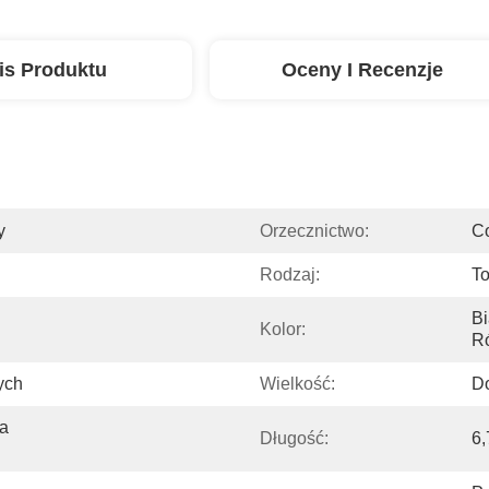
is Produktu
Oceny I Recenzje
y
Orzecznictwo:
C
Rodzaj:
To
Bi
Kolor:
Ró
ych
Wielkość:
Do
a 
Długość:
6,