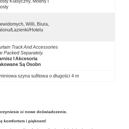
osty Klasyczny, Modny I 
osty
ewidomych, Willi, Biura, 
lonu/łazienki/hotelu
rtain Track And Accessories 
e Packed Separately.
rnisz I Akcesoria 
akowane Są Osobn
miniowa szyna sufitowa o długości 4 m
przyniesie ci nowe doświadczenie.
ię komfortem i pięknem!