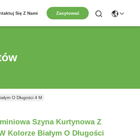
taktuj Się Z Nami
Zacytować
tów
iałym O Długości 4 M
uminiowa Szyna Kurtynowa Z
W Kolorze Białym O Długości