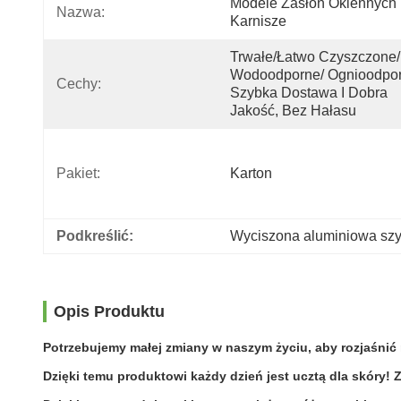
Modele Zasłon Okiennych 
Nazwa:
Karnisze
Trwałe/łatwo Czyszczone/ 
Wodoodporne/ Ognioodpor
Cechy:
Szybka Dostawa I Dobra 
Jakość, Bez Hałasu
Pakiet:
Karton
Podkreślić:
Wyciszona aluminiowa sz
Opis Produktu
Potrzebujemy małej zmiany w naszym życiu, aby rozjaśnić 
Dzięki temu produktowi każdy dzień jest ucztą dla skóry! 