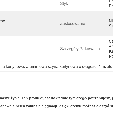
Pr
Styl:
Pr
ne, 
Ni
Zastosowanie:
Sa
Cu
Ar
Szczegóły Pakowania:
Ka
P
yna kurtynowa
, 
aluminiowa szyna kurtynowa o długości 4 m
, 
alu
nasze życie. Ten produkt jest dokładnie tym czego potrzebujesz, 
Zapewnia pełen zakres pielęgnacji, dzięki czemu możesz cieszyć s