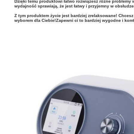
Dzięki temu produktowi łatwo rozwiążesz różne problemy 
wydajność sprawiają, że jest łatwy i przyjemny w obsłud
Z tym produktem życie jest bardziej zrelaksowane! Chcesz
wyborem dla Ciebie!Zapewni ci to bardziej wygodne i komfo