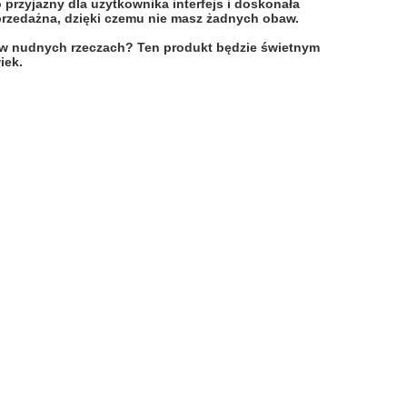
rzyjazny dla użytkownika interfejs i doskonała
przedażna, dzięki czemu nie masz żadnych obaw.
ny w nudnych rzeczach? Ten produkt będzie świetnym
iek.