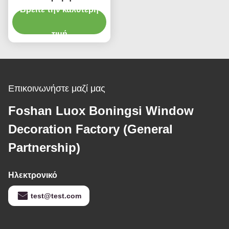
κουρτινών συσκότισης
Βρείτε την καλύτερη
αλουμινίου εγχώριων
διακοσμήσεων
τιμή
Επικοινωνήστε μαζί μας
Foshan Luox Boningsi Window
Decoration Factory (General
Partnership)
Ηλεκτρονικό
test@test.com