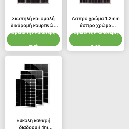
Σιωπηλή και ομαλή
Άσπρο χρώμα 1.2mm
διαδρομή κουρτινών
άσπρο χρώμα
αργιλίου μήκους 6.7m
Βρείτε την καλύτερη
διαδρομής κουρτινών
Βρείτε την καλύτερη
αργιλίου μήκους πυκνά
τιμή
6700mm
τιμή
Εύκολη καθαρή
διαδρομή 4m