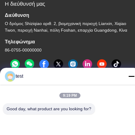
Η διεύθυνσή μας
Διεύθυνση
Ο δρόμος Shiziqiao αριθ. 2, βιομηχανική περιοχή Lianxin, Xiqiao
Twon, περιοχή Nanhai, πόλη Foshan, επαρχία Guangdong, Κίνα
Τηλεφώνημα
86-0755-00000000
test
9:19 PM
Πολιτική απορρήτου
|
Sitemap
Good day, what product are you looking for?
Κίνα Καλή ποιότητα Διαδρομή κουρτινών αργιλίου Προμηθευτής.
-2026 Foshan Luox Boningsi Window Decoration Factory
(General Partnership) Όλα τα δικαιώματα διατηρούνται.