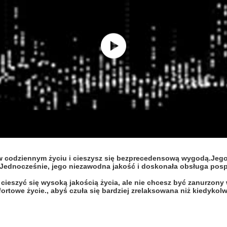
w codziennym życiu i cieszysz się bezprecedensową wygodą.Jego p
zeJednocześnie, jego niezawodna jakość i doskonała obsługa pos
 cieszyć się wysoką jakością życia, ale nie chcesz być zanurzo
rtowe życie., abyś czuła się bardziej zrelaksowana niż kiedykolw