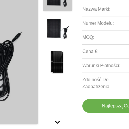
Nazwa Marki:
Numer Modelu:
MOQ:
Cena £:
Warunki Płatności:
Zdolność Do
Zaopatrzenia:
Najlepszą C