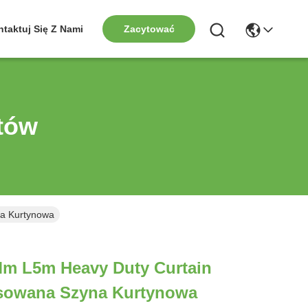
taktuj Się Z Nami
Zacytować
tów
na Kurtynowa
Mm L5m Heavy Duty Curtain
lisowana Szyna Kurtynowa