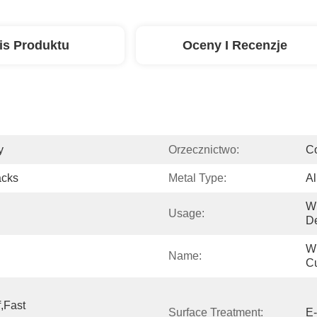
is Produktu
Oceny I Recenzje
y
Orzecznictwo:
C
acks
Metal Type:
Al
W
Usage:
De
Wi
Name:
Cu
,Fast 
Surface Treatment:
E-