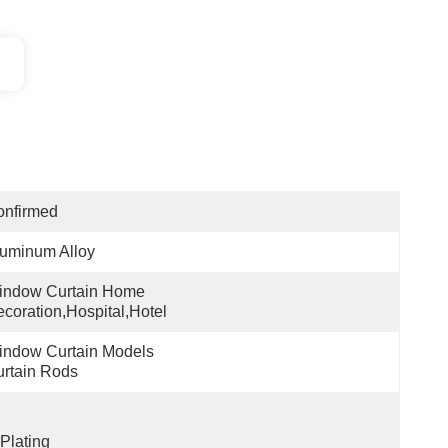
onfirmed
uminum Alloy
indow Curtain Home 
coration,hospital,hotel
ndow Curtain Models 
rtain Rods
Plating