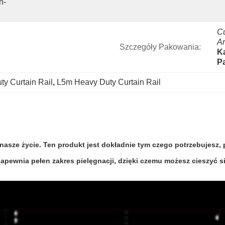
n-
Cu
Ar
Szczegóły Pakowania:
Ka
P
y Curtain Rail
, 
L5m Heavy Duty Curtain Rail
nasze życie. Ten produkt jest dokładnie tym czego potrzebujesz, 
Zapewnia pełen zakres pielęgnacji, dzięki czemu możesz cieszyć s