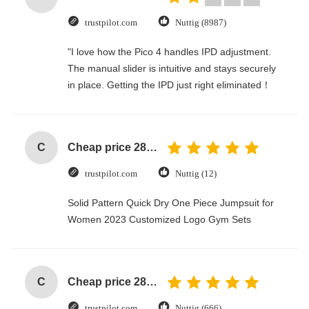
trustpilot.com
Nuttig (8987)
"I love how the Pico 4 handles IPD adjustment.
The manual slider is intuitive and stays securely
in place. Getting the IPD just right eliminated！
C
Cheap price 28mm Aluminium Curtain Rod 1.2mm thickness with plastic final
trustpilot.com
Nuttig (12)
Solid Pattern Quick Dry One Piece Jumpsuit for
Women 2023 Customized Logo Gym Sets
C
Cheap price 28mm Aluminium Curtain Rod 1.2mm thickness with plastic final
trustpilot.com
Nuttig (666)