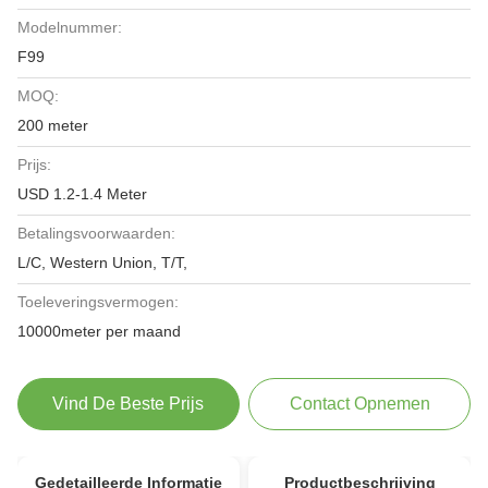
Modelnummer:
F99
MOQ:
200 meter
Prijs:
USD 1.2-1.4 Meter
Betalingsvoorwaarden:
L/C, Western Union, T/T,
Toeleveringsvermogen:
10000meter per maand
Vind De Beste Prijs
Contact Opnemen
Gedetailleerde Informatie
Productbeschrijving