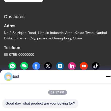
Ons adres
Adres
No.2 Shiziqiao Road, Lianxin Industrial Area, Xiqiao Twon, Nanhai
District, Foshan City, provincie Guangdong, China
Telefoon
86-0755-00000000
test
12:57 PM
Privacybeleid
|
Sitemap
Good day, what product are you looking for?
China Goede kwaliteit Het Spoor van het aluminiumgordijn
Auteursrecht © -2026 Foshan Luox Boningsi Window Decoration