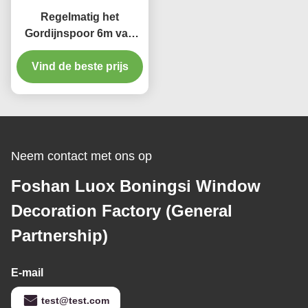
Regelmatig het
Gordijnspoor 6m van
het Diaaluminium
Gordijnspoor met Alle
Vind de beste prijs
Toebehoren
Neem contact met ons op
Foshan Luox Boningsi Window
Decoration Factory (General
Partnership)
E-mail
test@test.com