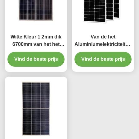
Witte Kleur 1.2mm dik
Van de het
6700mm van het het
Aluminiumelektriciteitspan
Gordijnspoor van het
van de huisdecoratie
Lengtealuminium de
Vind de beste prijs
Gemakkelijk Schoon de
Vind de beste prijs
Witte Kleur
Gordijnenspoor 4m