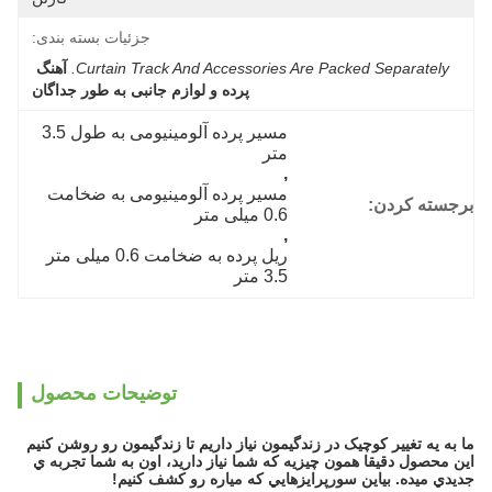
جزئیات بسته بندی:
Curtain Track And Accessories Are Packed Separately.
آهنگ 
پرده و لوازم جانبی به طور جداگان
مسیر پرده آلومینیومی به طول 3.5 
متر
, 
مسیر پرده آلومینیومی به ضخامت 
برجسته کردن:
0.6 میلی متر
, 
ریل پرده به ضخامت 0.6 میلی متر 
3.5 متر
توضیحات محصول
ما به يه تغيير کوچيک در زندگيمون نياز داريم تا زندگيمون رو روشن کنيم
اين محصول دقیقا همون چيزيه که شما نياز داريد، اون به شما تجربه ي
جديدي ميده. بياين سورپرايزهايي که مياره رو کشف کنيم!