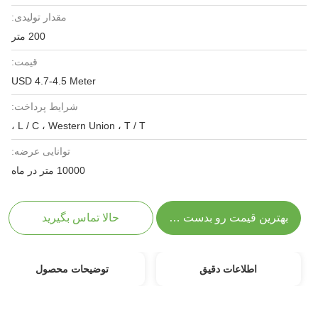
مقدار تولیدی:
200 متر
قیمت:
USD 4.7-4.5 Meter
شرایط پرداخت:
L / C ، Western Union ، T / T ،
توانایی عرضه:
10000 متر در ماه
بهترین قیمت رو بدست بیار
حالا تماس بگیرید
اطلاعات دقیق
توضیحات محصول