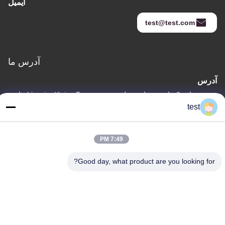
ایمیل
test@test.com
آدرس ما
آدرس
شماره 2 جاده شیقیاو، منطقه صنعتی Lianxin، Xiqiao Twon، ناحیه
Nanhai، شهر فوشان، استان گوانگدونگ، چین
test
تلفن
86-0755-00000000
7:49 PM
Good day, what product are you looking for?
سیاست حفظ حریم خصوصی
|
نقشه سایت