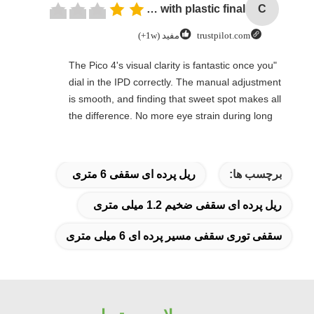
Cheap price 28mm Aluminium Curtain Rod 1.2mm thickness with plastic final
C
trustpilot.com
مفید (1w+)
"The Pico 4's visual clarity is fantastic once you
dial in the IPD correctly. The manual adjustment
is smooth, and finding that sweet spot makes all
the difference. No more eye strain during long
sessions. Highly recommend taking the time to
set it up properly!""The Pico 4's visual clarity is
fantastic once you dial in the IPD correctly. The
برچسب ها:
ریل پرده ای سقفی 6 متری
manual adjustment is smooth, and finding that
sweet spot makes all the difference. No more eye
ریل پرده ای سقفی ضخیم 1.2 میلی متری
strain during long sessions. Highly recommend
taking the time to set it up properly!""The Pico 4's
سقفی توری سقفی مسیر پرده ای 6 میلی متری
visual clarity is fantastic once you dial in the IPD
correctly. The manual adjustment is smooth, and
finding that sweet spot makes all the difference.
No more eye strain during long sessions. Highly