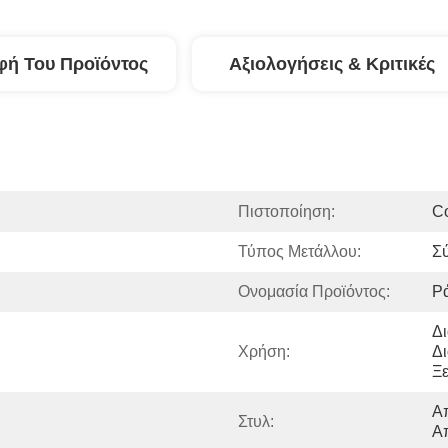
φή Του Προϊόντος
Αξιολογήσεις & Κριτικές
Πιστοποίηση:
C
Τύπος Μετάλλου:
Σύ
Ονομασία Προϊόντος:
Ρ
Δι
Χρήση:
Δι
Ξε
Απ
Στυλ:
Α