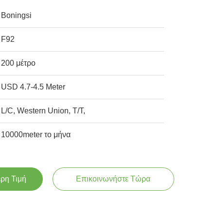
Boningsi
F92
200 μέτρο
USD 4.7-4.5 Meter
L/C, Western Union, T/T,
10000meter το μήνα
ερη Τιμή
Επικοινωνήστε Τώρα