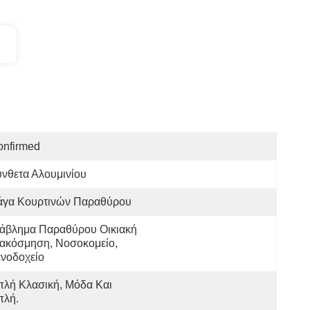
onfirmed
νθετα Αλουμινίου
άγα Κουρτινών Παραθύρου
άβλημα Παραθύρου Οικιακή 
ακόσμηση, Νοσοκομείο, 
νοδοχείο
λή Κλασική, Μόδα Και 
πλή.