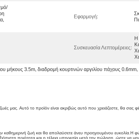
σμό/
η 
Σκ
Εφαρμογή:
, 
Π
Η
Κ
Συσκευασία Λεπτομέρειες:
Χ
Χ
ίου μήκους 3.5m
, 
διαδρομή κουρτινών αργιλίου πάχους 0.6mm
, 
 ζωές μας. Αυτό το προϊόν είναι ακριβώς αυτό που χρειάζεστε, θα σας φέ
ν καθημερινή ζωή και θα απολαύσετε άνευ προηγουμένου ευκολία.Η φιλ
ιόπιστη ποιότητα και η τέλεια υπηρεσία μετά την πώληση, ώστε να μην