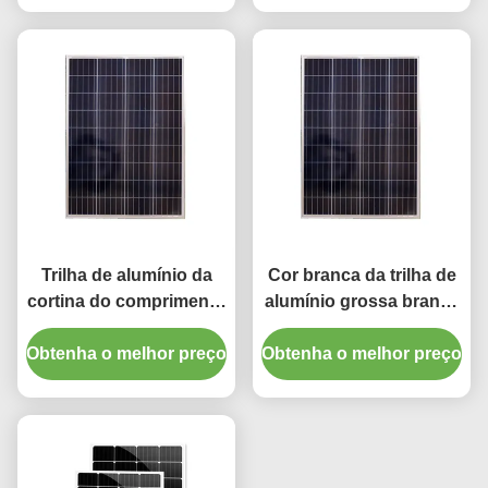
Trilha de alumínio da
Cor branca da trilha de
cortina do comprimento
alumínio grossa branca
silencioso e liso de
da cortina do
Obtenha o melhor preço
6.7m
Obtenha o melhor preço
comprimento da cor
1.2mm 6700mm