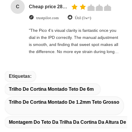
C
Cheap price 28mm Aluminium Curtain Rod 1.2mm thickness with plastic final
trustpilot.com
Útil (1w+)
"The Pico 4's visual clarity is fantastic once you
dial in the IPD correctly. The manual adjustment
is smooth, and finding that sweet spot makes all
the difference. No more eye strain during long
sessions. Highly recommend taking the time to
set it up properly!""The Pico 4's visual clarity is
fantastic once you dial in the IPD correctly. The
Etiquetas:
manual adjustment is smooth, and finding that
sweet spot makes all the difference. No more eye
Trilho De Cortina Montado Teto De 6m
strain during long sessions. Highly recommend
taking the time to set it up properly!""The Pico 4's
Trilho De Cortina Montado De 1.2mm Teto Grosso
visual clarity is fantastic once you dial in the IPD
correctly. The manual adjustment is smooth, and
Montagem Do Teto Da Trilha Da Cortina Da Altura De 
finding that sweet spot makes all the difference.
No more eye strain during long sessions. Highly