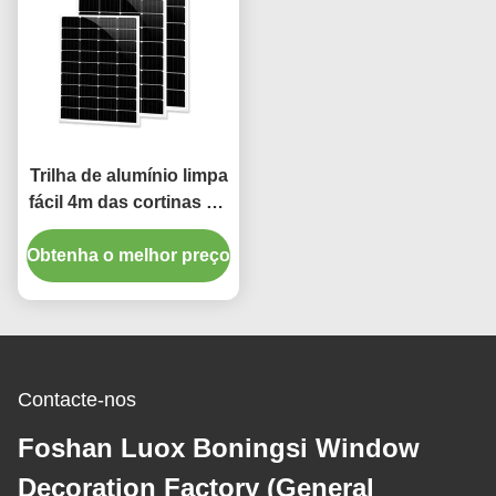
Trilha de alumínio limpa
fácil 4m das cortinas do
escurecimento da
Obtenha o melhor preço
decoração da casa
Contacte-nos
Foshan Luox Boningsi Window
Decoration Factory (General