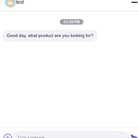
test
10:28 PM
Política de Privacidade
|
Mapa do Site
Good day, what product are you looking for?
China Boa Qualidade Trilha de alumínio da cortina Fornecedor.
Copyright © -2026 Foshan Luox Boningsi Window Decoration
Factory (General Partnership) Todos os direitos reservados.