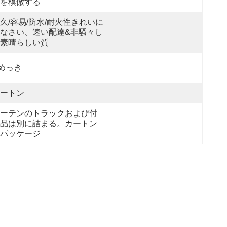
を模倣する
久/容易/防水/耐火性きれいに
なさい、速い配達&非騒々し
素晴らしい質
めっき
ートン
ーテンのトラックおよび付
品は別に詰まる。カートン
パッケージ