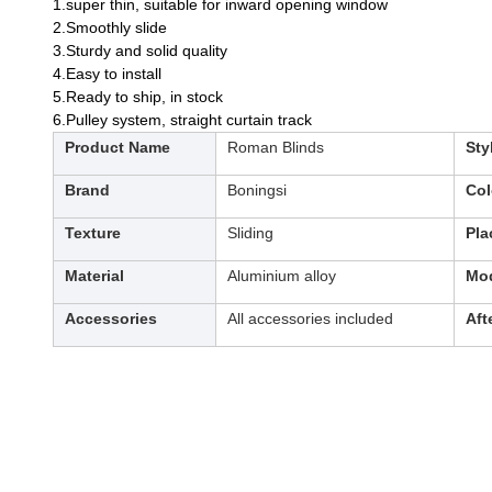
1.super thin, suitable for inward opening window
2.Smoothly slide
3.Sturdy and solid quality
4.Easy to install
5.Ready to ship, in stock
6.Pulley system, straight curtain track
Product Name
Roman Blinds
Sty
Brand
Boningsi
Col
Texture
Sliding
Pla
Material
Aluminium alloy
Mod
Accessories
All accessories included
Aft