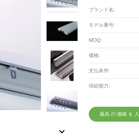
ブランド名:
モデル番号:
MOQ:
価格:
支払条件:
供給能力:
最高 の 価格 を 