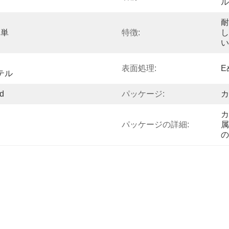
ル
耐
簡単
特徴:
し
い
ィ
表面処理:
E
テル
d
パッケージ:
カ
カ
パッケージの詳細:
属
の