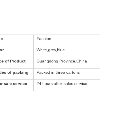
le
Fashion
or
White,grey,blue
ce of Product
Guangdong Province,China
es of packing
Packed in three cartons
er sale service
24 hours after-sales service