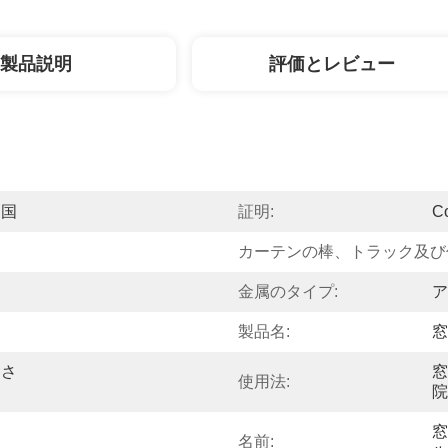
製品説明
評価とレビュー
中国
証明:
C
カーテンの棒、トラック及び
金属のタイプ:
ア
製品名:
窓
なさ
窓
使用法:
院
窓
名前: