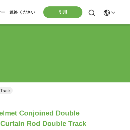
引用
サー
連絡 ください
 Track
Pelmet Conjoined Double
Curtain Rod Double Track