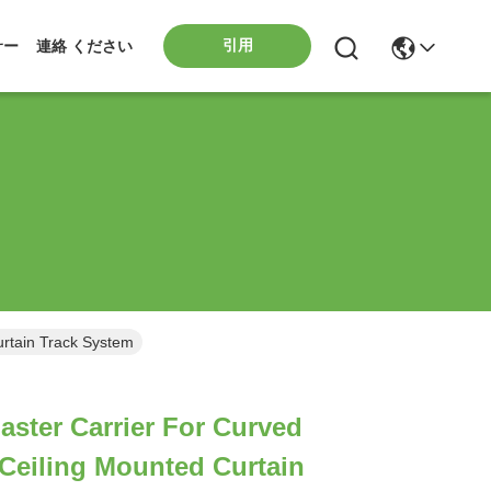
引用
サー
連絡 ください
urtain Track System
ster Carrier For Curved
 Ceiling Mounted Curtain