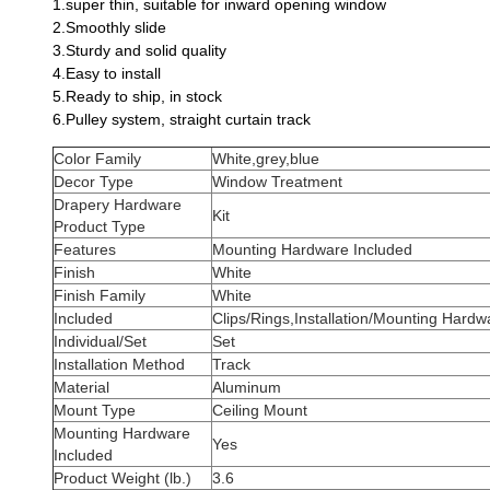
1.super thin, suitable for inward opening window
2.Smoothly slide
3.Sturdy and solid quality
4.Easy to install
5.Ready to ship, in stock
6.Pulley system, straight curtain track
Color Family
White,grey,blue
Decor Type
Window Treatment
Drapery Hardware
Kit
Product Type
Features
Mounting Hardware Included
Finish
White
Finish Family
White
Included
Clips/Rings,Installation/Mounting Hard
Individual/Set
Set
Installation Method
Track
Material
Aluminum
Mount Type
Ceiling Mount
Mounting Hardware
Yes
Included
Product Weight (lb.)
3.6