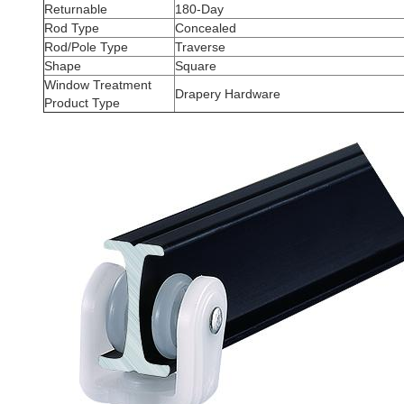
Returnable
180-Day
Rod Type
Concealed
Rod/Pole Type
Traverse
Shape
Square
Window Treatment
Drapery Hardware
Product Type