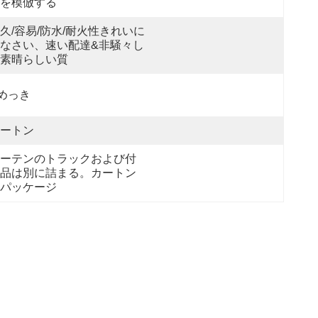
を模倣する
久/容易/防水/耐火性きれいに
なさい、速い配達&非騒々し
素晴らしい質
めっき
ートン
ーテンのトラックおよび付
品は別に詰まる。カートン
パッケージ