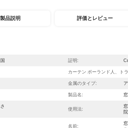
製品説明
評価とレビュー
中国
証明:
C
カーテン ポーランド人、ト
金属のタイプ:
ア
製品名:
窓
なさ
窓
使用法:
院
窓
名前: