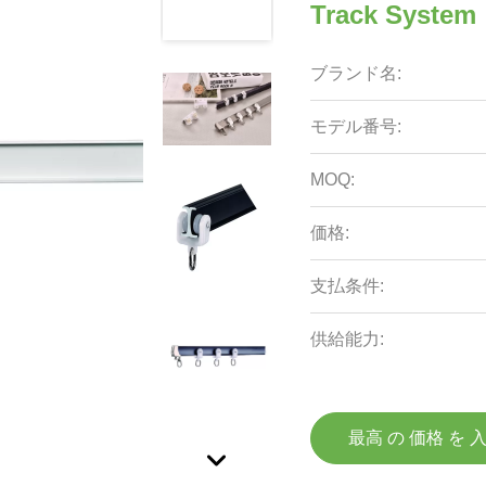
Track System
ブランド名:
モデル番号:
MOQ:
価格:
支払条件:
供給能力:
最高 の 価格 を 