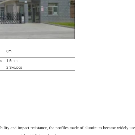
6m
ss
1.5mm
2.3kg/pcs
bility and impact resistance, the profiles made of aluminum became widely used i