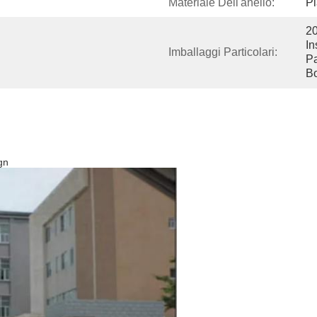
Materiale Dell'anello:
Pl
20
In
Imballaggi Particolari:
Pa
Bo
gn