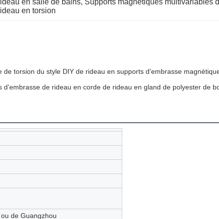
ideau en salle de bains
, 
Supports magnétiques multivariables d
deau en torsion
e de torsion du style DIY de rideau en supports d'embrasse magnétiqu
 d'embrasse de rideau en corde de rideau en gland de polyester de bou
n ou de Guangzhou