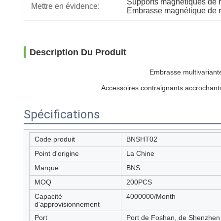
Supports magnétiques de r
Mettre en évidence:
Embrasse magnétique de ri
Description Du Produit
Embrasse multivariant
Accessoires contraignants accrochants
Spécifications
Code produit
BNSHT02
Point d'origine
La Chine
Marque
BNS
MOQ
200PCS
Capacité
4000000/Month
d'approvisionnement
Port
Port de Foshan, de Shenzhe