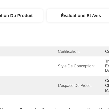
ption Du Produit
Évaluations Et Avis
Certification:
C
Tr
Style De Conception:
En
M
Cu
L'espace De Pièce:
Ch
Ma