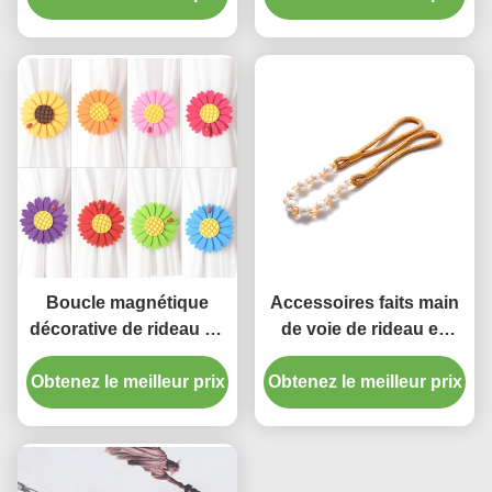
cristal de mur des
qualité de glands en
accessoires
Chine
Boucle magnétique
Accessoires faits main
décorative de rideau en
de voie de rideau en
supports d'accessoires
perle liant la corde pour
de rideau en obligatoire
Obtenez le meilleur prix
Obtenez le meilleur prix
la maison
de tournesol