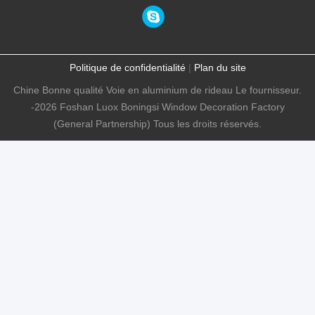
Politique de confidentialité
|
Plan du site
Chine Bonne qualité Voie en aluminium de rideau Le fournisseur.
-2026 Foshan Luox Boningsi Window Decoration Factory
(General Partnership) Tous les droits réservés.