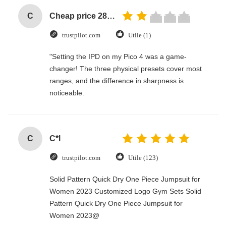
C
Cheap price 28mm Aluminium Curtain Rod 1.2mm thickness with plastic final
trustpilot.com
Utile (1)
"Setting the IPD on my Pico 4 was a game-
changer! The three physical presets cover most
ranges, and the difference in sharpness is
noticeable.
C
C*l
trustpilot.com
Utile (123)
Solid Pattern Quick Dry One Piece Jumpsuit for
Women 2023 Customized Logo Gym Sets Solid
Pattern Quick Dry One Piece Jumpsuit for
Women 2023@