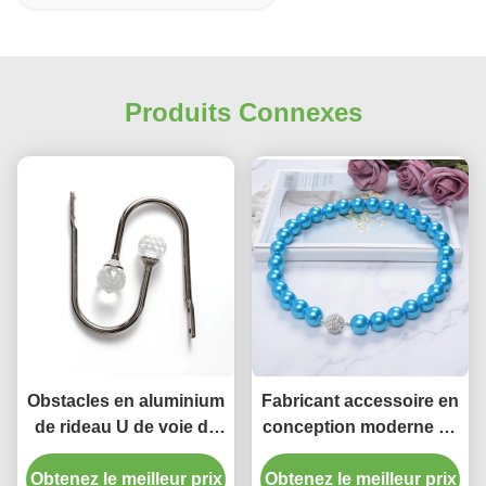
Produits Connexes
Obstacles en aluminium
Fabricant accessoire en
de rideau U de voie de
conception moderne de
rideau en pièce de
rideau de perle
Obtenez le meilleur prix
dortoir en crochet en
Obtenez le meilleur prix
d'embrasses de haute