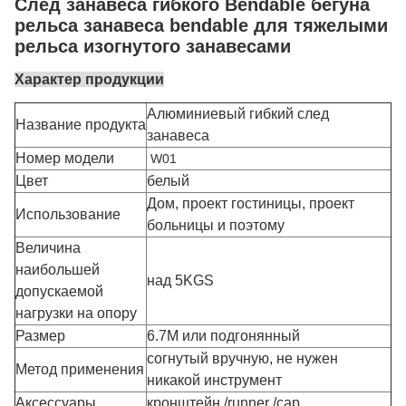
След занавеса гибкого Bendable бегуна
рельса занавеса bendable для тяжелыми
рельса изогнутого занавесами
Характер продукции
Алюминиевый гибкий след
Название продукта
занавеса
Номер модели
W01
Цвет
белый
Дом, проект гостиницы, проект
Использование
больницы и поэтому
Величина
наибольшей
над 5KGS
допускаемой
нагрузки на опору
Размер
6.7M или подгонянный
согнутый вручную, не нужен
Метод применения
никакой инструмент
Аксессуары
кронштейн /runner /cap