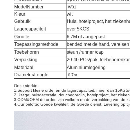
ModelNumber
W01
Kleur
wit
Gebruik
Huis, hotelproject, het ziekenh
Lagercapaciteit
over 5KGS
Grootte
6.7M of aangepast
Toepassingsmethode
bended met de hand, vereisen
Toebehoren
steun /runner /cap
Verpakking
20-40 PCs/pak, toebehorenkar
Materiaal
Aluminiumlegering
Diameter/Lengte
6.7m
Onze sterkte:
1.Support kleine orde, en de lagercapaciteit: meer dan 15KGS
2.Usage: huisdecoratie, douchegordijn, hotelproject, het zieken
3.ODM&OEM de orden zijn welkom en de verpakking van de kla
4.Our belofte: Goede kwaliteit, de Goede dienst, Levering op tij