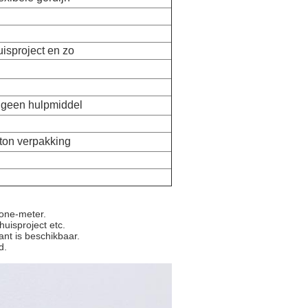
uisproject en zo
 geen hulpmiddel
ton verpakking
/one-meter.
huisproject etc.
nt is beschikbaar.
d.