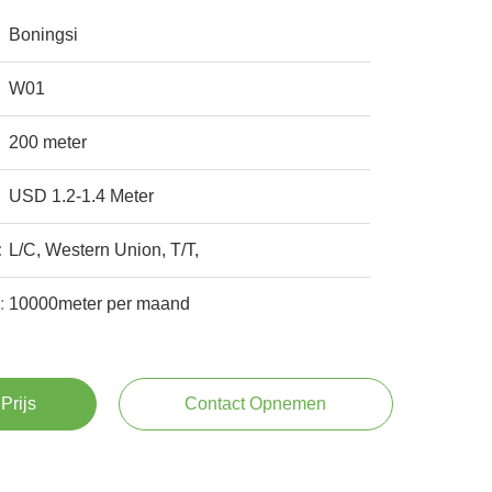
Boningsi
W01
200 meter
USD 1.2-1.4 Meter
:
L/C, Western Union, T/T,
:
10000meter per maand
Prijs
Contact Opnemen