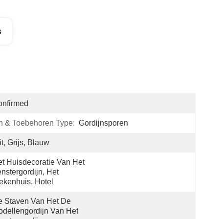
s
onfirmed
n & Toebehoren Type:
Gordijnsporen
t, Grijs, Blauw
t Huisdecoratie Van Het 
nstergordijn, Het 
ekenhuis, Hotel
 Staven Van Het De 
dellengordijn Van Het 