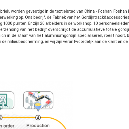
riek, worden gevestigd in de textielstad van China - Foshan. Foshan
rwerking op. Ons bedrijf, de Fabriek van het Gordijntrack&accessories 
g 1000 punten. Er zijn 20 arbeiders in de workshop, 10 personeelsleden 
zending van het bedrijf overschrijdt de accumulatieve totale gordij
e zich in de staaf van het aluminiumgordijn specialiseren, roest nooit
aan de milieubescherming, en wij zijn verantwoordelijk aan de klant en 