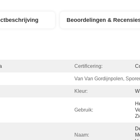
ctbeschrijving
Beoordelingen & Recensie
a
Certificering:
C
Van Van Gordijnpolen, Spore
Kleur:
Wi
He
Gebruik:
Ve
Zi
De
Naam:
Mo