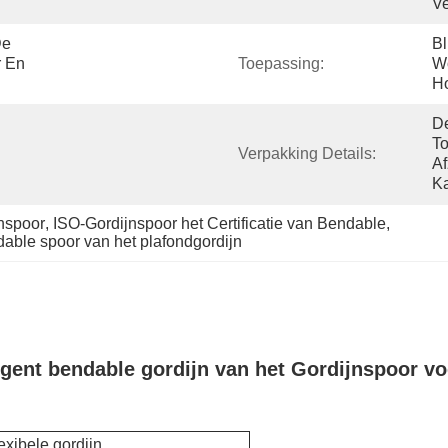
Ve
e 
Bl
 En 
Toepassing:
W
Ho
De
T
Verpakking Details:
Af
Ka
nspoor
, 
ISO-Gordijnspoor het Certificatie van Bendable
, 
able spoor van het plafondgordijn
Agent bendable gordijn van het Gordijnspoor v
exibele gordijn