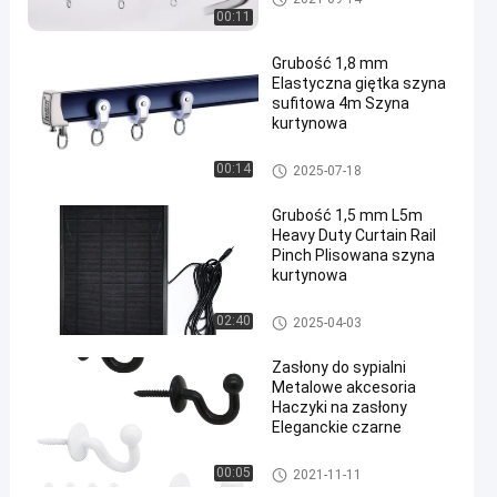
00:11
Grubość 1,8 mm
Elastyczna giętka szyna
sufitowa 4m Szyna
kurtynowa
Zginana szyna do zasłon
00:14
2025-07-18
Grubość 1,5 mm L5m
Heavy Duty Curtain Rail
Pinch Plisowana szyna
kurtynowa
Aluminiowa szyna do zasłon
02:40
2025-04-03
Zasłony do sypialni
Metalowe akcesoria
Haczyki na zasłony
Eleganckie czarne
Akcesoria do torów do zasłon
00:05
2021-11-11