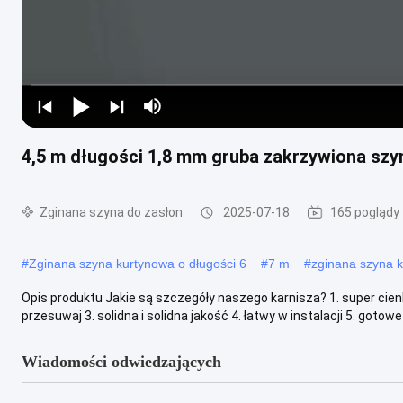
4,5 m długości 1,8 mm gruba zakrzywiona szyn
Zginana szyna do zasłon
2025-07-18
165 poglądy
#
Zginana szyna kurtynowa o długości 6
#
7 m
#
zginana szyna 
Opis produktu Jakie są szczegóły naszego karnisza? 1. super cie
przesuwaj 3. solidna i solidna jakość 4. łatwy w instalacji 5. gotowe
Wiadomości odwiedzających