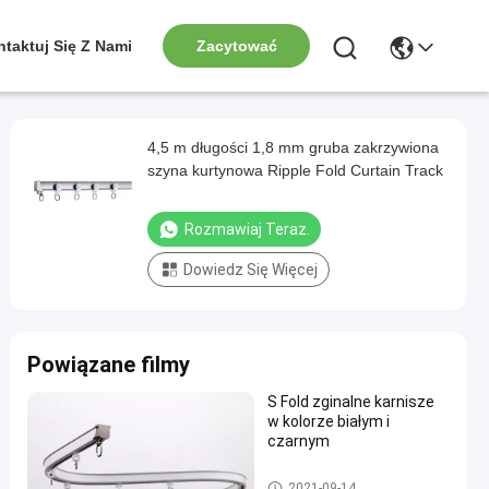
taktuj Się Z Nami
Zacytować
4,5 m długości 1,8 mm gruba zakrzywiona
szyna kurtynowa Ripple Fold Curtain Track
Rozmawiaj Teraz.
Dowiedz Się Więcej
Powiązane filmy
S Fold zginalne karnisze
w kolorze białym i
czarnym
Zginana szyna do zasłon
2021-09-14