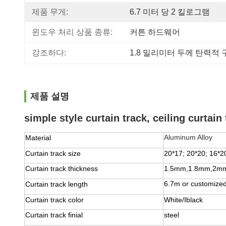
제품 무게:
6.7 미터 당 2 킬로그램
윈도우 처리 상품 종류:
커튼 하드웨어
강조하다:
1.8 밀리미터 두께 탄력적
제품 설명
simple style curtain track, ceiling curtai
Aluminum Alloy
Material
Curtain track size
20*17; 20*20; 16*
Curtain track thickness
1.5mm,1.8mm,2m
6.7m or customize
Curtain track length
Curtain track color
White/Iblack
Curtain track finial
steel