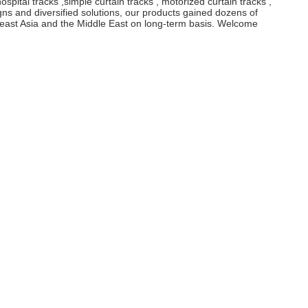
spital tracks ,simple curtain tracks , motorized curtain tracks ,
ns and diversified solutions, our products gained dozens of
ast Asia and the Middle East on long-term basis. Welcome