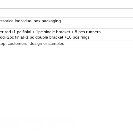
ssorice individual box packaging
er rod+1 pc finial + 1pc single bracket + 8 pcs runners
rod+2pc finial+1 pc double bracket +16 pcs rings
ept customers, design or samples