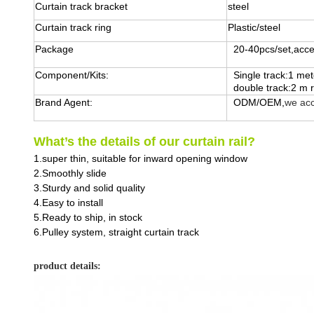
Curtain track bracket
steel
Curtain track ring
Plastic/steel
Package
20-40pcs/set,acce
Component/Kits:
Single track:1 met
double track:2 m 
Brand Agent:
ODM/OEM,
we acc
What’s the details of our curtain rail?
1.super thin, suitable for inward opening window
2.Smoothly slide
3.Sturdy and solid quality
4.Easy to install
5.Ready to ship, in stock
6.Pulley system, straight curtain track
product details: