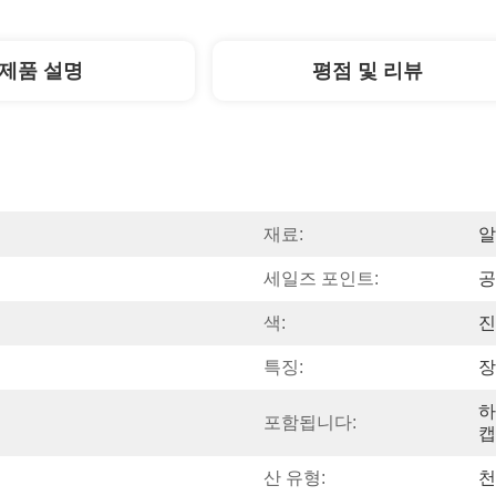
제품 설명
평점 및 리뷰
재료:
알
세일즈 포인트:
공
색:
진
특징:
장
하
포함됩니다:
캡
산 유형:
천