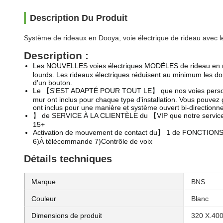
Description Du Produit
Système de rideaux en Dooya, voie électrique de rideau avec le
Description :
Les NOUVELLES voies électriques MODÈLES de rideau en rec
lourds. Les rideaux électriques réduisent au minimum les dom
d'un bouton.
Le 【S'EST ADAPTÉ POUR TOUT LE】 que nos voies personnalis
mur ont inclus pour chaque type d'installation. Vous pouvez g
ont inclus pour une manière et système ouvert bi-directionnel
】 de SERVICE À LA CLIENTÈLE du 【VIP que notre service de VIP
15+
Activation de mouvement de contact du】 1 de FONCTIONS de
6)À télécommande 7)Contrôle de voix
Détails techniques
Marque
BNS
Couleur
Blanc
Dimensions de produit
320 X.400