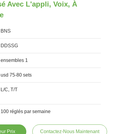
é Avec L'appli, Voix, À
e
BNS
DDSSG
ensembles 1
usd 75-80 sets
L/C, T/T
100 réglés par semaine
ur Prix
Contactez-Nous Maintenant