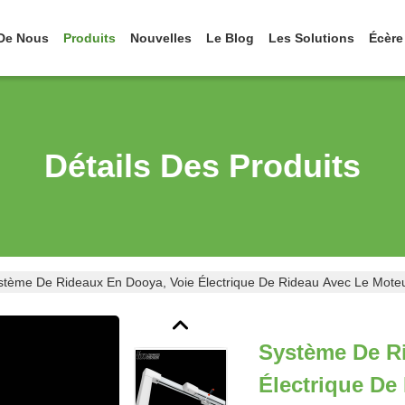
De Nous
Produits
Nouvelles
Le Blog
Les Solutions
Écère
Détails Des Produits
stème De Rideaux En Dooya, Voie Électrique De Rideau Avec Le Moteu
Système De R
Électrique De