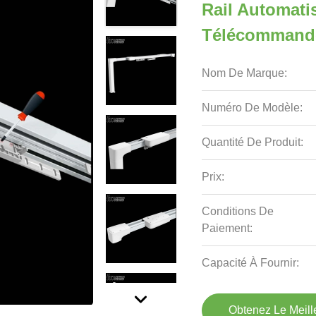
Rail Automatis
Télécommand
Nom De Marque:
Numéro De Modèle:
Quantité De Produit:
Prix:
Conditions De
Paiement:
Capacité À Fournir:
Obtenez Le Meille