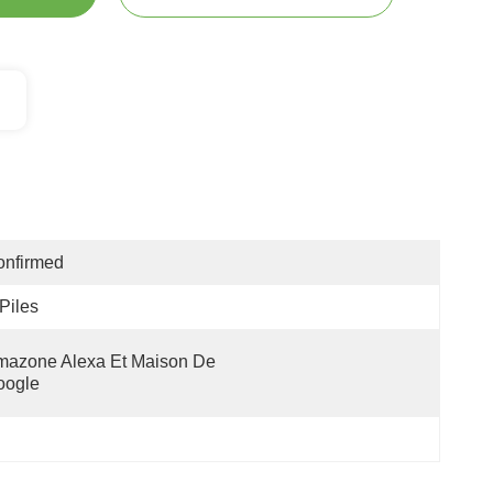
onfirmed
Piles
azone Alexa Et Maison De 
oogle