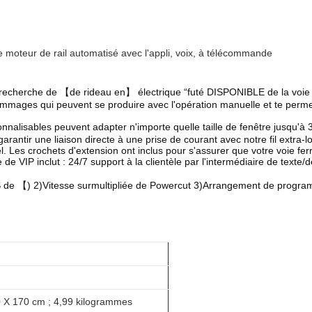
 moteur de rail automatisé avec l'appli, voix, à télécommande
herche de 【de rideau en】 électrique “futé DISPONIBLE de la voie AT
mages qui peuvent se produire avec l'opération manuelle et te permettr
ables peuvent adapter n'importe quelle taille de fenêtre jusqu'à 3,
arantir une liaison directe à une prise de courant avec notre fil extra-
. Les crochets d'extension ont inclus pour s'assurer que votre voie fer
 inclut : 24/7 support à la clientèle par l'intermédiaire de texte/de 
 【) 2)Vitesse surmultipliée de Powercut 3)Arrangement de programme
 X 170 cm ; 4,99 kilogrammes