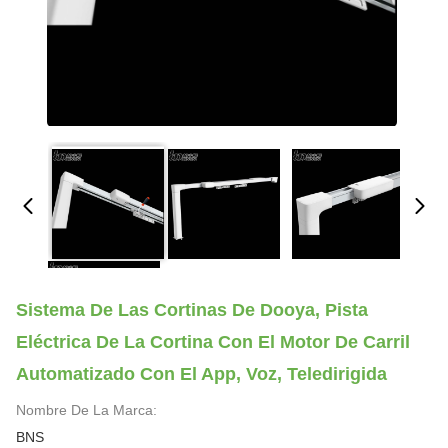
Sistema De Las Cortinas De Dooya, Pista
Eléctrica De La Cortina Con El Motor De Carril
Automatizado Con El App, Voz, Teledirigida
Nombre De La Marca:
BNS