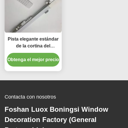
Pista elegante estándar
de la cortina del
ALCANCE L600cm de
Obtenga el mejor precio
la aleación de aluminio
resistente
Contacta con nosotros
Foshan Luox Boningsi Window
Decoration Factory (General