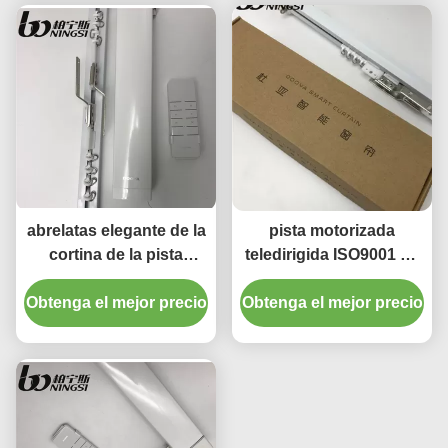
abrelatas elegante de la
pista motorizada
cortina de la pista
teledirigida ISO9001 de
elegante de la cortina
la cortina de Tuya de la
Obtenga el mejor precio
del diámetro de la
Obtenga el mejor precio
longitud de los 6.7m
longitud 25m m de los
6.7m