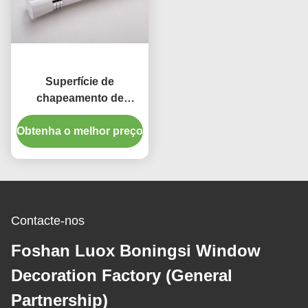
Superfície de
chapeamento de
alumínio de Polo E da
Obtenha o melhor preço
cortina de Rod de
cortina 30mm da
espessura 1.5mm
Contacte-nos
Foshan Luox Boningsi Window
Decoration Factory (General
Partnership)