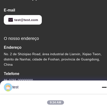
E-mail
test@test.com
O nosso endereço
Endereço
No. 2 de Shiziqiao Road, área industrial de Lianxin, Xiqiao Twon,
distrito de Nanhai, cidade de Foshan, província de Guangdong,
China
Telefone
86-0755-00000000
test
9:34 AM