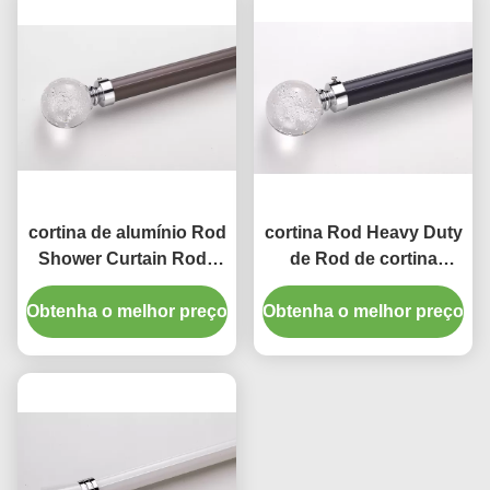
cortina de alumínio Rod
cortina Rod Heavy Duty
Shower Curtain Rods
de Rod de cortina
do OD 28mm do
35mm da montagem do
Obtenha o melhor preço
comprimento de 670cm
Obtenha o melhor preço
teto da espessura de
1mm