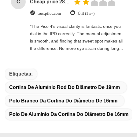
C
Cheap price 28mm Aluminium Curtain Rod 1.2mm thickness with plastic final
trustpilot.com
Útil (1w+)
"The Pico 4's visual clarity is fantastic once you
dial in the IPD correctly. The manual adjustment
is smooth, and finding that sweet spot makes all
the difference. No more eye strain during long
sessions. Highly recommend taking the time to
set it up properly!""The Pico 4's visual clarity is
fantastic once you dial in the IPD correctly. The
Etiquetas:
manual adjustment is smooth, and finding that
sweet spot makes all the difference. No more eye
Cortina De Alumínio Rod Do Diâmetro De 19mm
strain during long sessions. Highly recommend
taking the time to set it up properly!""The Pico 4's
Polo Branco Da Cortina Do Diâmetro De 16mm
visual clarity is fantastic once you dial in the IPD
Polo De Alumínio Da Cortina Do Diâmetro De 16mm
correctly. The manual adjustment is smooth, and
finding that sweet spot makes all the difference.
No more eye strain during long sessions. Highly
recommend taking the time to set it up